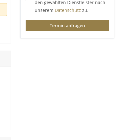
den gewählten Dienstleister nach
unserem
Datenschutz
zu.
Termin anfragen
st
ein
 in
 am
n
d
h