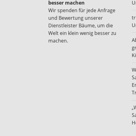
besser machen
U
Wir spenden für jede Anfrage
t
und Bewertung unserer
U
Dienstleister Bäume, um die
Welt ein klein wenig besser zu
A
machen.
g
K
W
S
E
T
„
S
H