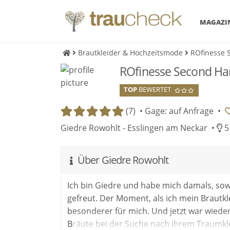
MAGAZI
Brautkleider & Hochzeitsmode
ROfinesse
ROfinesse Second H
TOP
BEWERTET
(7) •
Gage: auf Anfrage
•
Giedre Rowohlt - Esslingen am Neckar •
5 
Über Giedre Rowohlt
Ich bin Giedre und habe mich damals, sowi
gefreut. Der Moment, als ich mein Brautkle
besonderer für mich. Und jetzt war wieder
Bräute bei der Suche nach ihrem Traumkl