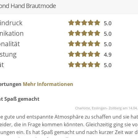
cond Hand Brautmode
indruck
5.0
ikation
5.0
nalität
5.0
istung
4.9
ät
5.0
wertungen
Mehr Informationen
at Spaß gemacht
Charlotte, Esslingen- Zollberg am 14.04
ine gute und entspannte Atmosphäre zu schaffen und sie ha
ider, die in Frage kommen könnten. Gleichzeitig ging sie vol
ungen ein. Es hat Spaß gemacht und nach kurzer Zeit war d