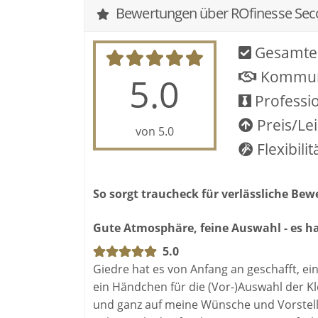
Bewertungen über ROfinesse Se
Gesamte
Kommun
5.0
Professio
Preis/Le
von 5.0
Flexibilit
So sorgt traucheck für verlässliche Be
Gute Atmosphäre, feine Auswahl - es h
5.0
Giedre hat es von Anfang an geschafft, e
ein Händchen für die (Vor-)Auswahl der Kle
und ganz auf meine Wünsche und Vorstell