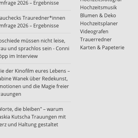
mfrage 2026 – Ergebnisse
Hochzeitsmusik
Blumen & Deko
rauchecks Trauredner*innen
Hochzeitsplaner
mfrage 2026 – Ergebnisse
Videografen
Trauerredner
bschiede müssen nicht leise,
Karten & Papeterie
rau und sprachlos sein - Conni
öpp im Interview
ie der Kinofilm eures Lebens –
abine Wanek über Redekunst,
motionen und die Magie freier
rauungen
Worte, die bleiben" – warum
askia Kutscha Trauungen mit
erz und Haltung gestaltet