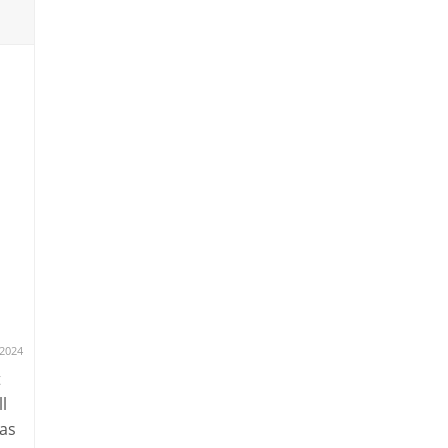
.2024
t
l
as