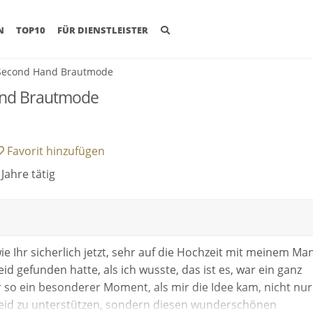
(CURRENT)
N
TOP10
FÜR DIENSTLEISTER
 Second Hand Brautmode
and Brautmode
Favorit
hinzufügen
Jahre tätig
e Ihr sicherlich jetzt, sehr auf die Hochzeit mit meinem Ma
id gefunden hatte, als ich wusste, das ist es, war ein ganz
 so ein besonderer Moment, als mir die Idee kam, nicht nur
eid zu unterstützen, sondern diesen wunderschönen