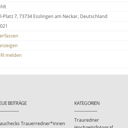
hlt
el-Platz 7, 73734 Esslingen am Neckar, Deutschland
2021
erfassen
anzeigen
fil melden
EUE BEITRÄGE
KATEGORIEN
Trauredner
rauchecks Trauerredner*innen
Hochzeitsfotograf