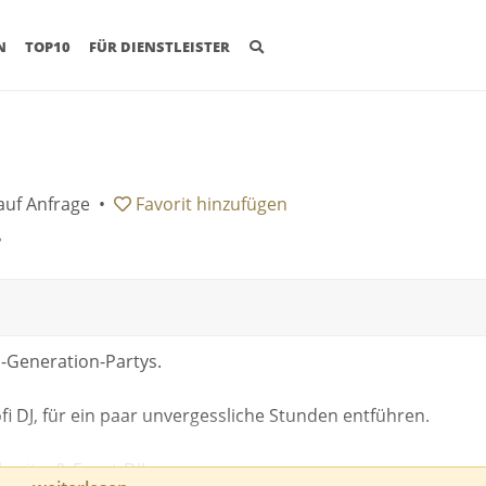
(CURRENT)
N
TOP10
FÜR DIENSTLEISTER
auf Anfrage
•
Favorit
hinzufügen
•
d-Generation-Partys.
fi DJ, für ein paar unvergessliche Stunden entführen.
hzeits- & Event-DJ!