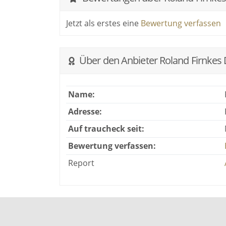
benachbartem Ausland.
Jetzt als erstes eine
Bewertung verfassen
Von der Beratung bis über die sorgfältige
ich immer an eurer Seite. Selbstverständli
individuellen Wünschen.
Über den Anbieter Roland Firnkes 
Ich bin euer Experte für grandiose Hochz
Name:
Gerne berate ich euch auch telefonisch od
Adresse:
Auf traucheck seit:
Roland Firnkes DJ
Bewertung verfassen:
Report