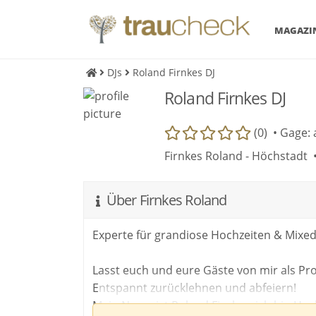
MAGAZI
DJs
Roland Firnkes DJ
Roland Firnkes DJ
(0) •
Gage: 
Firnkes Roland - Höchstadt 
Über Firnkes Roland
Experte für grandiose Hochzeiten & Mixe
Lasst euch und eure Gäste von mir als Pro
Entspannt zurücklehnen und abfeiern!
Mein Name ist Roland Firnkes, ich bin Hoc