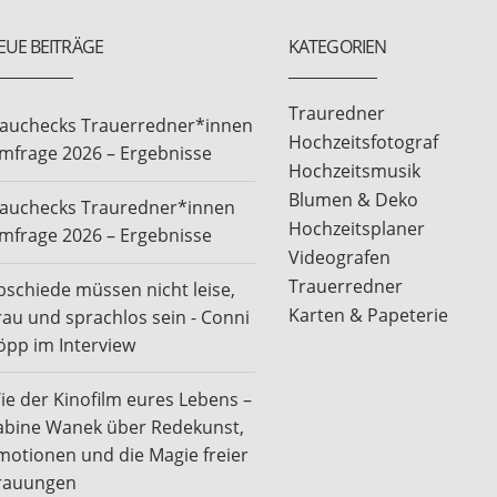
EUE BEITRÄGE
KATEGORIEN
Trauredner
rauchecks Trauerredner*innen
Hochzeitsfotograf
mfrage 2026 – Ergebnisse
Hochzeitsmusik
Blumen & Deko
rauchecks Trauredner*innen
Hochzeitsplaner
mfrage 2026 – Ergebnisse
Videografen
Trauerredner
bschiede müssen nicht leise,
Karten & Papeterie
rau und sprachlos sein - Conni
öpp im Interview
ie der Kinofilm eures Lebens –
abine Wanek über Redekunst,
motionen und die Magie freier
rauungen