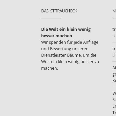
DAS IST TRAUCHECK
N
Die Welt ein klein wenig
t
besser machen
U
Wir spenden für jede Anfrage
t
und Bewertung unserer
U
Dienstleister Bäume, um die
Welt ein klein wenig besser zu
A
machen.
g
K
W
S
E
T