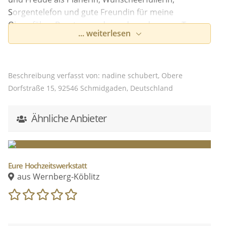
Sorgentelefon und gute Freundin für meine
Oberpfälzer Brautpaare da, und werde euren Tag zu
... weiterlesen
einem ganz Besonderen machen.
Beschreibung verfasst von: nadine schubert, Obere
Dorfstraße 15, 92546 Schmidgaden, Deutschland
Ähnliche Anbieter
Eure Hochzeitswerkstatt
aus Wernberg-Köblitz