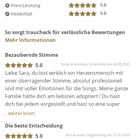
5.0
Preis/Leistung
5.0
Flexibilität
So sorgt traucheck für verlässliche Bewertungen
Mehr Informationen
Bezaubernde Stimme
5.0
Sonja & Andreas, Schernfeld am 04.08.2025
Liebe Sara, du bist wirklich ein Herzensmensch mit
einer überragender Stimme, absolut professionell
und mit voller Emotionen für die Songs. Meine ganze
Familie hätte dich am liebsten adoptiert ! Du hast
dich bei jedem vorgestellt und hast so eine super
gute Laune verbreitet ! Ich habe so einen
... weiterlesen
wunderschönen Gesang, selten gehört - wir sind
Die beste Entscheidung
immer noch überwältigt von deiner Begleitung an
unserer Hochzeit / freien Trauung. Perfekter hat
5.0
Kim & Julian, Regensburg am 31.07.2025