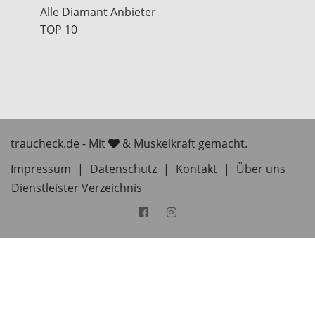
Alle Diamant Anbieter
TOP 10
traucheck.de - Mit
& Muskelkraft gemacht.
Impressum
|
Datenschutz
|
Kontakt
|
Über uns
Dienstleister Verzeichnis