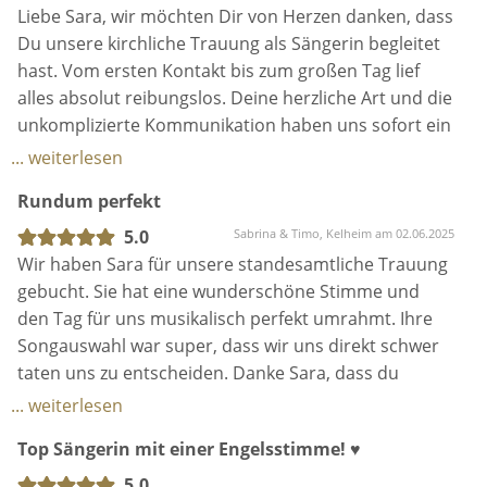
unser Tag nicht sein können & du hast so viel dazu
Liebe Sara, wir möchten Dir von Herzen danken, dass
beigetragen. 10000%ige Empfehlung ! Absolut ehrlich
Du unsere kirchliche Trauung als Sängerin begleitet
- wir sind immer noch so geflasht von dir ! Ihr müsst
hast. Vom ersten Kontakt bis zum großen Tag lief
sie wirklich live singen hören - unglaublich ! Jeder hat
alles absolut reibungslos. Deine herzliche Art und die
danach noch von ihr gesprochen, sie bleibt mit ihrer
unkomplizierte Kommunikation haben uns sofort ein
sympathischen und gut gelaunten Art & vor allem
gutes Gefühl gegeben. Kurz vor der Trauung hast Du
... weiterlesen
mit ihrer bezaubernden Stimme in Erinnerung. Wir
mir mit Deiner ruhigen und einfühlsamen Art noch
Rundum perfekt
danken dir von Herzen, du bist wundervoll <3
etwas Nervosität genommen das hat mir sehr
geholfen und bedeutet mir viel. ☺️
5.0
Sabrina & Timo, Kelheim am 02.06.2025
Wir haben Sara für unsere standesamtliche Trauung
Dein Gesang war einfach traumhaft! So gefühlvoll,
gebucht. Sie hat eine wunderschöne Stimme und
authentisch und voller Emotion. Du hast den
den Tag für uns musikalisch perfekt umrahmt. Ihre
Moment perfekt gemacht. Auch Deine Spontanität
Songauswahl war super, dass wir uns direkt schwer
und Flexibilität haben uns beeindruckt. Es war
taten uns zu entscheiden. Danke Sara, dass du
definitiv die beste Entscheidung, Dich an unserer
unseren Tag so besonders gemacht hast!
... weiterlesen
Seite zu haben.
Wir haben vorher per Email kommuniziert und dann
Top Sängerin mit einer Engelsstimme! ♥️
kurz vor der Trauung nochmal telefoniert. Hier hat
Wir sind Dir unendlich dankbar, dass Du mit Deinem
man schon gemerkt, wie viel Herzblut sie in das
5.0