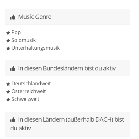
waren begeistert.
bestem Gewissen weiterempfehlen, vom Buchen bis
zum eigentlichen Auftritt hat es so gut und
Music Genre
Danke Sara, dass du unseren besonderen Tag noch
unkompliziert geklappt. Hoffentlich haben wir auf
besonderer gemacht hast! 😍♥️
einer anderen Feier nochmal das Vergnügen sie zu
Pop
hören! :)
Solomusik
Unterhaltungsmusik
In diesen Bundesländern bist du aktiv
Deutschlandweit
Österreichweit
Schweizweit
In diesen Ländern (außerhalb DACH) bist
du aktiv