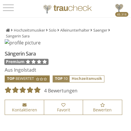
45.318
Hochzeitsmusiker
Solo
Alleinunterhalter
Saenger
Sängerin Sara
Sängerin Sara
Premium
Aus Ingolstadt
TOP
BEWERTET
TOP
10
Hochzeitsmusik
4 Bewertungen
Kontaktieren
Favorit
Bewerten