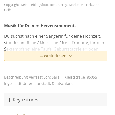
Copyright: Dein Lieblingsfoto, Rene Cerny, Marlen Mrusek, Anna
Geib
Musik für Deinen Herzensmoment.
Du suchst nach einer Sängerin für deine Hochzeit,
standesamtliche / kirchliche / freie Trauung, für den
Sektempfang, eine Taufe, Geburtstagsfeier, oder
nach einer schönen Überraschung? Dann bist du an
... weiterlesen
der richtigen Stelle gelandet!
"Eine einzigartige Stimme aus dem Herzen Bayerns."
Beschreibung verfasst von: Sara I., Kleiststraße, 85055
Mein Name ist Sara, ich komme aus Ingolstadt und
Ingolstadt-Unterhaunstadt, Deutschland
bin seit vielen Jahren als Hochzeitssängerin
unterwegs, in ganz Bayern - und darüber hinaus!
Keyfeatures
Nichts geht über die Atmosphäre eines Live-Auftritts,
und ich liebe es, eure besonderen Momente