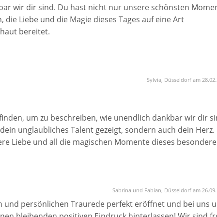
kbar wir dir sind. Du hast nicht nur unsere schönsten Mome
 die Liebe und die Magie dieses Tages auf eine Art
aut bereitet.
re Geschichte – voller Wärme, Freude und Echtheit. Deine
sten Moment an das Gefühl gegeben, in den besten Händen 
ert, du hast gespürt, mitgefühlt und genau die Momente
Sylvia, Düsseldorf am 28.02
n.
an unserer Seite gehabt zu haben. Danke für deine Geduld,
u finden, um zu beschreiben, wie unendlich dankbar wir dir si
iese Erinnerungen sind für uns unbezahlbar – und das
ein unglaubliches Talent gezeigt, sondern auch dein Herz.
sere Liebe und all die magischen Momente dieses besonder
ch als Fotografin, sondern als jemand, der uns wirklich
ie Bilder anschauen. Jedes einzelne ist voller Wärme, voller
Sabrina und Fabian, Düsseldorf am 26.09
schichte nicht nur dokumentiert, sondern sie in Kunst
en und persönlichen Traurede perfekt eröffnet und bei uns 
ehen, deine Ruhe, dein Blick für das Besondere – all das h
inen bleibenden positiven Eindruck hinterlassen! Wir sind f