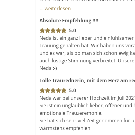
hohem Niveau. Wir können sie definitiv w
... weiterlesen
Absolute Empfehlung !!!!
5.0
Neda ist ein ganz lieber und einfühlsamer 
Trauung gehalten hat. Wir haben uns vor
und es war, als ob man sich schon ewig ka
auch lustige Stimmung verbreitet. Unsere 
Neda :-)
Tolle Traurednerin, mit dem Herz am re
5.0
Neda war bei unserer Hochzeit im Juli 20
Sie ist ein unglaublich lieber, offener un
emotionale Trauzeremonie.
Sie hat sich sehr viel Zeit genommen für 
wärmstens empfehlen.