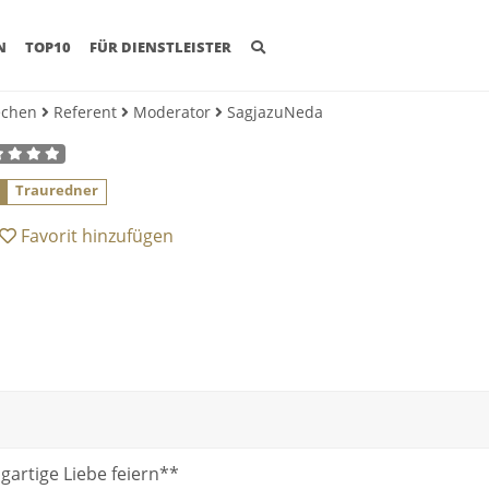
(CURRENT)
N
TOP10
FÜR DIENSTLEISTER
echen
Referent
Moderator
SagjazuNeda
0
Trauredner
Favorit
hinzufügen
gartige Liebe feiern**