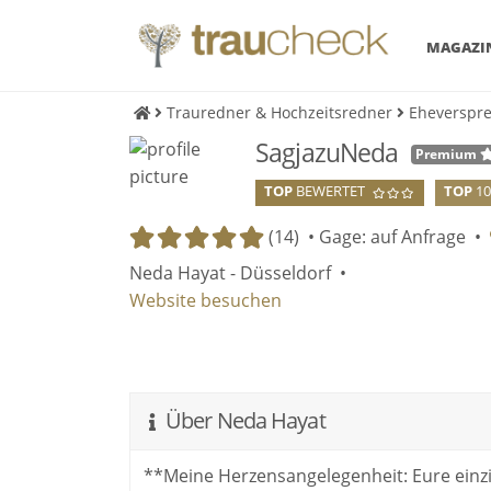
MAGAZI
Trauredner & Hochzeitsredner
Eheverspr
SagjazuNeda
Premium
TOP
BEWERTET
TOP
1
(14) •
Gage: auf Anfrage
•
Neda Hayat - Düsseldorf •
Website besuchen
Über Neda Hayat
**Meine Herzensangelegenheit: Eure einzi