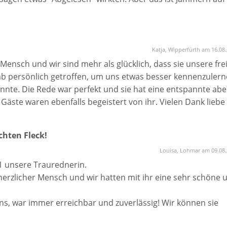
eiterempfehlen.
Katja, Wipperfürth am 16.08
Mensch und wir sind mehr als glücklich, dass sie unsere fre
ab persönlich getroffen, um uns etwas besser kennenzuler
nnte. Die Rede war perfekt und sie hat eine entspannte abe
Gäste waren ebenfalls begeistert von ihr. Vielen Dank liebe
chten Fleck!
Louisa, Lohmar am 09.08
21 unsere Traurednerin.
d herzlicher Mensch und wir hatten mit ihr eine sehr schöne 
uns, war immer erreichbar und zuverlässig! Wir können sie