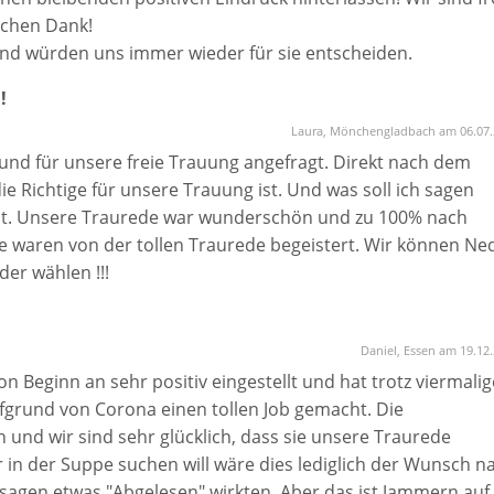
 haben, als wärst du eine alte Freundin, die genau weiß, wa
ichen Dank!
d würden uns immer wieder für sie entscheiden.
!
ngsvermögen, für deine liebevolle Begleitung an diesem
emand Besseren wünschen können.
Laura, Mönchengladbach am 06.07.
nd für unsere freie Trauung angefragt. Direkt nach dem
e Richtige für unsere Trauung ist. Und was soll ich sagen
cht. Unsere Traurede war wunderschön und zu 100% nach
e waren von der tollen Traurede begeistert. Wir können Ne
er wählen !!!
Daniel, Essen am 19.12
on Beginn an sehr positiv eingestellt und hat trotz viermalig
grund von Corona einen tollen Job gemacht. Die
und wir sind sehr glücklich, dass sie unsere Traurede
 in der Suppe suchen will wäre dies lediglich der Wunsch n
sagen etwas "Abgelesen" wirkten. Aber das ist Jammern auf