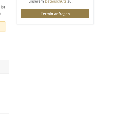
unserem
Datenschutz
zu.
ist
n
Termin anfragen
n
,
te
ihr
.