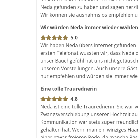
dazu geführt, dass wir uns so wohl gefühlt
Neda gefunden zu haben und sagen herzl
uns wichtig ist.
Wir können sie ausnahmslos empfehlen un
Wir würden Neda immer wieder wählen
Danke für deine Geduld, für dein Einfühlu
unvergesslichen Tag. Wir hätten uns ni
5.0
Wir haben Neda übers Internet gefunden u
Von Herzen,
ersten Telefonat wussten wir, dass Neda di
Sylvia & Ben
unser Bauchgefühl hat uns nicht getäus
unseren Vorstellungen. Auch unsere Gäst
nur empfehlen und würden sie immer wied
Eine tolle Traurednerin
4.8
Neda ist eine tolle Traurednerin. Sie war v
Zwangsverschiebung unserer Hochzeit auf
Kommunikation war stets super freundlich 
gehalten hat. Wenn man ein winziges Haar
einer etwas freieren Rede, da manche Pas