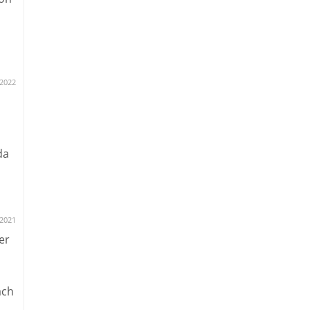
s
2022
da
.2021
er
ach