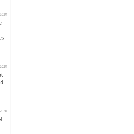
2020
e
es
2020
ht
nd
.2020
l
h