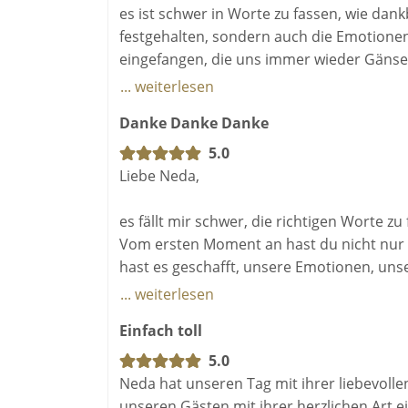
es ist schwer in Worte zu fassen, wie dan
festgehalten, sondern auch die Emotionen,
eingefangen, die uns immer wieder Gänseh
... weiterlesen
Jedes Bild erzählt eine Geschichte – unse
Danke Danke Danke
ruhige und herzliche Art hat uns vom er
sein. Du hast nicht einfach nur fotografi
5.0
eingefangen, die uns am meisten bedeute
Liebe Neda,
Wir könnten nicht glücklicher sein, dich 
es fällt mir schwer, die richtigen Worte z
deine Kreativität und dein großes Herz. D
Vom ersten Moment an hast du nicht nur d
verdanken wir dir.
hast es geschafft, unsere Emotionen, un
Tages in Bildern einzufangen – nicht einfa
... weiterlesen
Von Herzen,
gesehen und gefühlt hat.
Einfach toll
Roxana & Peyman
Ben und ich sind sprachlos, wenn wir uns d
5.0
Echtheit, voller Leben. Du hast unsere Ge
Neda hat unseren Tag mit ihrer liebevoll
verwandelt. Deine Art, mit Menschen umzug
unseren Gästen mit ihrer herzlichen Art e