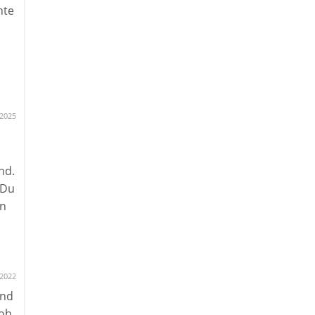
nte
zu
.2025
nd.
 Du
en
.2022
und
at
roh