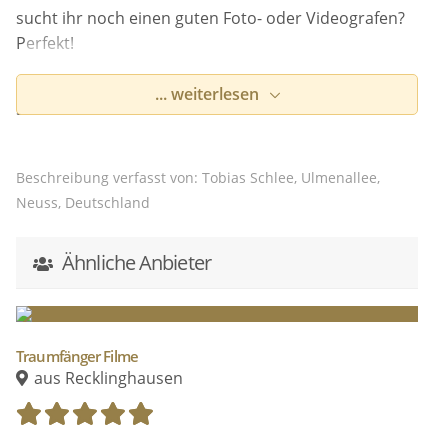
sucht ihr noch einen guten Foto- oder Videografen?
Perfekt!
Wir sind ein junges Pärchen und halten Eure
... weiterlesen
schönsten Momente gerne in Form von Bildern und
Videos fest.
Dabei ist es uns besonders wichtig, authentische
Beschreibung verfasst von: Tobias Schlee, Ulmenallee,
Aufnahmen einzufangen. Nur so kommen die
Neuss, Deutschland
Emotionen auch wirklich auf das Bild.
Ähnliche Anbieter
Meldet Euch einfach kurz, damit wir uns näher
kennenlernen können :)
Viele Grüße aus Neuss!
Traumfänger Filme
aus Recklinghausen