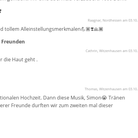
Enough
️
Raagnar, Nordhessen am 03.10
 auf Anfrage.
nd tollem Alleinstellungsmerkmalen💪🏽❣️🙏🏾
tempfang oder Bankett, sind kein Problem.
n Freunden
Cathrin, Witzenhausen am 03.10
r die Haut geht .
Thomas, Witzenhausen am 03.10.
otionalen Hochzeit. Dann diese Musik, Simon😭 Tränen
erer Freunde durften wir zum zweiten mal dieser