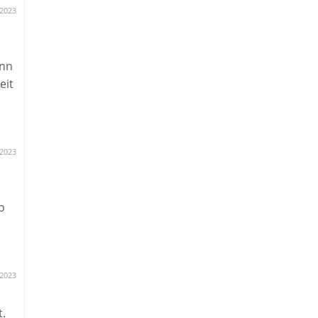
.2023
ann
eit
.2023
o
.2023
t.