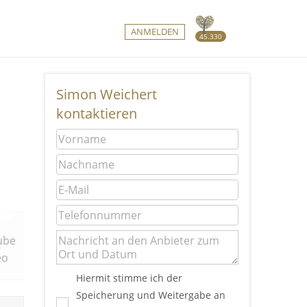
ANMELDEN
45.330
Simon Weichert
kontaktieren
ube
Youtube
Youtube
eo
Video
Video
Hiermit stimme ich der
Speicherung und Weitergabe an