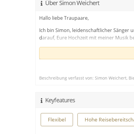
Über Simon Weichert
Hallo liebe Traupaare,
Ich bin Simon, leidenschaftlicher Sänger 
Weitere Information
Weitere Information
Weitere Information
darauf, Eure Hochzeit mit meiner Musik be
in der
in der
in der
Dat
Dat
Dat
Mein Repertoire reicht von zeitlosen Lege
modernen Größen wie Andreas Bourani, 
Man kann mich auch im Zusammenspiel mit 
mich gerne darauf an! :)
Beschreibung verfasst von: Simon Weichert, B
Ich freue mich auf Euch!
Euer Simon
Keyfeatures
Flexibel
Hohe Reisebereitsch
Repertoire
Inspirationen für die Hochzeit: