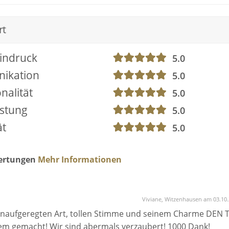
rt
indruck
5.0
ikation
5.0
nalität
5.0
istung
5.0
ät
5.0
wertungen
Mehr Informationen
Viviane, Witzenhausen am 03.10
 unaufgeregten Art, tollen Stimme und seinem Charme DEN 
m gemacht! Wir sind abermals verzaubert! 1000 Dank!