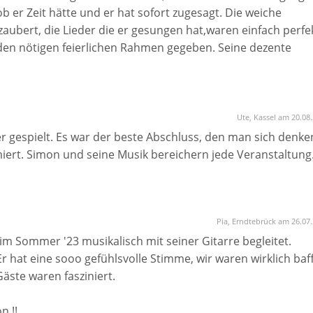
ob er Zeit hätte und er hat sofort zugesagt. Die weiche
zaubert, die Lieder die er gesungen hat,waren einfach perfek
 den nötigen feierlichen Rahmen gegeben. Seine dezente
Auftreten haben uns begeistert. Wir sind jetzt schon am
 können. Für uns steht fest, es war nicht das letzte mal da
chte dir für den tollen Auftritt danken, wir sehen uns
ke
Ute, Kassel am 20.08
r gespielt. Es war der beste Abschluss, den man sich denke
ert. Simon und seine Musik bereichern jede Veranstaltung
Pia, Erndtebrück am 26.07
 Sommer '23 musikalisch mit seiner Gitarre begleitet.
 hat eine sooo gefühlsvolle Stimme, wir waren wirklich baff
Gäste waren fasziniert.
n !!