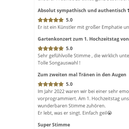
3. Marvin Gaye – Ain’t No Mountain High 
Absolut sympathisch und authentisch ❣
4. Philipp Poisel – Ich und Du
5.0
Mein Vollständiges Repertoire erhaltet Ihr
Er ist ein Künstler mit großer Emphatie u
Mehrere Stunden Begleitung, z.B. zum Sek
Gartenkonzert zum 1. Hochzeitstag vo
5.0
Sehr gefühlvolle Stimme , die wirklich unte
Tolle Songauswahl !
Zum zweiten mal Tränen in den Augen
5.0
Im Jahr 2022 waren wir bei einer sehr em
vorprogrammiert. Am 1. Hochzeitstag uns
wunderbaren Stimme zuhören.
Er lebt, was er singt. Einfach geil😭
Super Stimme