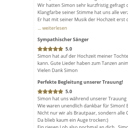
Wir hatten Simon sehr kurzfristig gefragt 
Klangfarbe seiner Stimme hat uns alle ver
Er hat mit seiner Musik der Hochzeit erst
zurückhaltende Art sein Charme und sein 
... weiterlesen
überlegen wo wir ihn wieder einmal buchen
Sympathischer Sänger
wir ihn gehört haben. Lieber Simon, ich mö
bestimmt nochmal wieder Liebe Grüße El
5.0
Simon hat auf der Hochzeit meiner Tochte
kann. Gute Lieder haben zum Tanzen animi
Vielen Dank Simon
Perfekte Begleitung unserer Trauung!
5.0
Simon hat uns während unserer Trauung im
Wie waren unendlich dankbar für Simon! Er
Nicht nur wir als Brautpaar, sondern alle 
Da blieb kaum ein Auge trocken:)
Ein riesen Lob also nochmal an dich , Simo