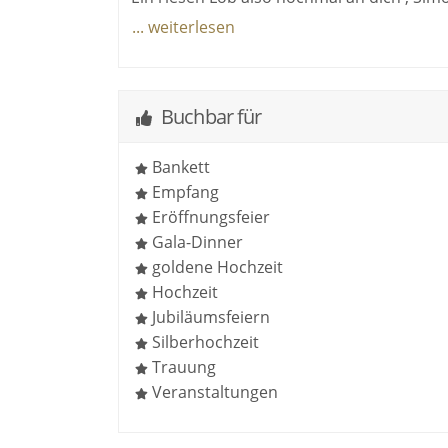
Auch vorab die Kommunikation lief mehr al
... weiterlesen
Ganz liebe Grüße, Pia & Christopher
Buchbar für
Bankett
Empfang
Eröffnungsfeier
Gala-Dinner
goldene Hochzeit
Hochzeit
Jubiläumsfeiern
Silberhochzeit
Trauung
Veranstaltungen