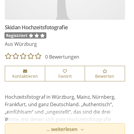
Skidan Hochzeitsfotografie
Registriert
Aus Würzburg
0 Bewertungen
Kontaktieren
Favorit
Bewerten
Hochzeitsfotograf in Würzburg, Mainz, Nürnberg,
Frankfurt, und ganz Deutschland. „Authentisch“,
„einfühlsam“ und „ungestellt“, das sind die drei
Worte, mit denen sich gute Hochzeitsfotografie
beschreiben lässt. http://www.skidan.de
... weiterlesen