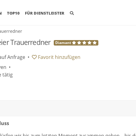
(CURRENT)
N
TOP10
FÜR DIENSTLEISTER
rauerredner
eier Trauerredner
Diamant
auf Anfrage
•
Favorit
hinzufügen
ven •
 tätig
luss
ürfen wir bis zum letzten Moment zusammen gehen – bis d