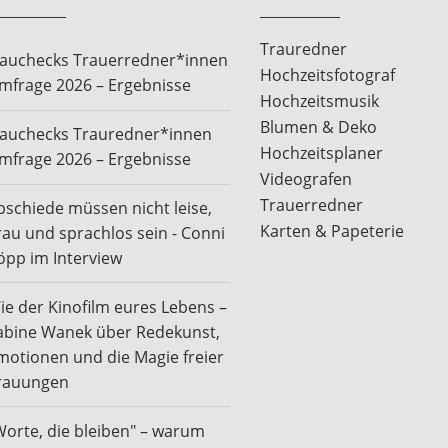
Trauredner
rauchecks Trauerredner*innen
Hochzeitsfotograf
mfrage 2026 – Ergebnisse
Hochzeitsmusik
Blumen & Deko
rauchecks Trauredner*innen
Hochzeitsplaner
mfrage 2026 – Ergebnisse
Videografen
Trauerredner
bschiede müssen nicht leise,
Karten & Papeterie
rau und sprachlos sein - Conni
öpp im Interview
ie der Kinofilm eures Lebens –
abine Wanek über Redekunst,
motionen und die Magie freier
rauungen
Worte, die bleiben" – warum