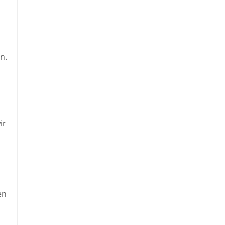
n.
ir
en