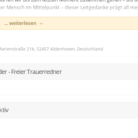
 der Mensch im Mittelpunkt – dieser Leitgedanke prägt all me
... weiterlesen
oder, wenn der Tod uns sprachlos macht – ich verstehe es,
rte zu finden. Ein großes, stilles Finale ist oft der letzte Ak
chtig, jeder Person diese letzte Bühne zu bieten.
 Marienstraße 21b, 52457 Aldenhoven, Deutschland
 und emotional – Worte können diese Bandbreite abbilden. Da
sowie die Einzigartigkeit des Verstorbenen im Vordergrund.
r - Freier Trauerredner
die nicht nur Trost spendet, sondern auch das Leben würdi
ktiv