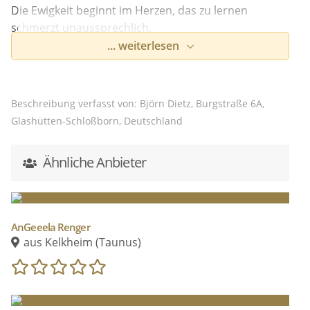
Die Ewigkeit beginnt im Herzen, das zu lernen
schmerzt unaussprechlich.
Abschied nehmen zu müssen ist immer schwer, egal
... weiterlesen
wie lange wir unseren Lebensweg mit dem
verstorbenen Menschen geteilt haben.
Eine gelungene Abschiedsrede hilft dabei ungemein,
Beschreibung verfasst von: Björn Dietz, Burgstraße 6A,
doch es muss eben passen, denn es gibt keine zweite
Glashütten-Schloßborn, Deutschland
Chance dafür.
Eine Trauerrede, sollte immer zu einer
Ähnliche Anbieter
Erinnerungsreise werden, die aus lustigen,
nachdenklichen, aber vielleicht auch traurigen
Anekdoten und Erlebnissen besteht.
All das hilft in
Liebe und Dankbarkeit, aber auch in Wahrheit
AnGeeela Renger
Abschied zu nehmen und sich gemeinsam im
aus Kelkheim (Taunus)
Erinnern zu trösten, denn die Liebe lebt ewig.