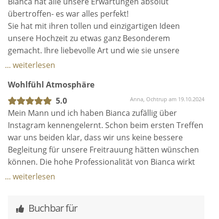
Bianca hat alle unsere Erwartungen absolut
und wunderschön die Zeremonie war.
übertroffen- es war alles perfekt!
Liebe Grüße
Sie hat mit ihren tollen und einzigartigen Ideen
Franzi und Sven
unsere Hochzeit zu etwas ganz Besonderem
gemacht. Ihre liebevolle Art und wie sie unsere
Familie und Freunde mit in die Zeremonie
... weiterlesen
eingebunden hat – das hat die Trauung noch
Wohlfühl Atmosphäre
persönlicher und unvergesslicher gemacht.
Sie hatte eine großartige Idee, die wir sofort
5.0
Anna, Ochtrup am 19.10.2024
umgesetzt haben – alle waren emotional total
Mein Mann und ich haben Bianca zufällig über
gefangen und reden da heute noch von! Sie ist mit
Instagram kennengelernt. Schon beim ersten Treffen
vollem Herzen dabei, hat sich viel Zeit für uns
war uns beiden klar, dass wir uns keine bessere
genommen, war jederzeit für uns erreichbar, hat sich
Begleitung für unsere Freitrauung hätten wünschen
viele Gedanken gemacht, unsere Wünsche mit
können. Die hohe Professionalität von Bianca wirkt
einbezogen und am Ende hatten wir unsere perfekte
durch ihre warme und herzliche Art natürlich und
... weiterlesen
freie Trauung, die wir uns nicht anders gewünscht
locker. Wir haben uns bei ihr vom ersten Kontakt an
hätten.
immer wohlgefühlt. Sie ist super kreativ und hat viele
Buchbar für
Wir sind unendlich dankbar, dass wir Bianca als
Ideen für die individuelle Gestaltung der Trauung. Ich