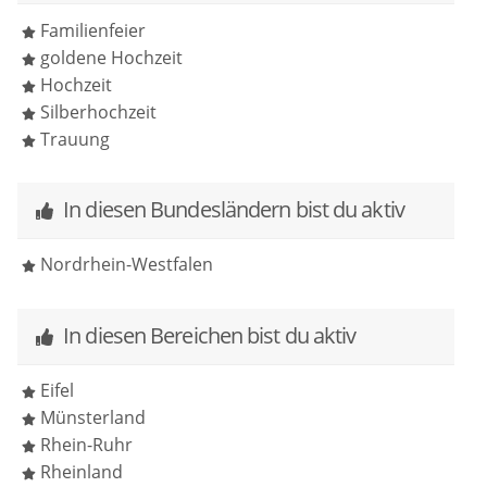
Traurednerin hatten – absolut einzigartig und wir
kann Bianca von ganzem Herzen weiterempfehlen.
Familienfeier
werden sie jedem weiterempfehlen! Von Herzen
goldene Hochzeit
danke!
Hochzeit
Silberhochzeit
Trauung
In diesen Bundesländern bist du aktiv
Nordrhein-Westfalen
In diesen Bereichen bist du aktiv
Eifel
Münsterland
Rhein-Ruhr
Rheinland