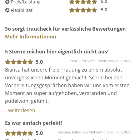
5.0
Preis/Leistung
5.0
Flexibilität
So sorgt traucheck für verlässliche Bewertungen
Mehr Informationen
5 Sterne reichen hier eigentlich nicht aus!
5.0
Franzi und Sven, Rhede am 28.07.2026
Bianca hat unsere freie Trauung zu einem absolut
unvergesslichen Moment gemacht. Schon bei den
Vorbereitungsgesprächen haben wir uns vom ersten
Moment an super aufgehoben, verstanden und
pudelwohl gefühlt.
​Sie hat es geschafft, unsere Geschichte mit so viel
... weiterlesen
Gefühl, der perfekten Prise Humor und tiefen
Es war einfach perfekt!
Emotionen zu erzählen, dass bei unseren Gästen
(und uns!) kein Auge trocken blieb. Wir haben von
5.0
Kristina, Kalkar am Mühlenhof am 17.07.2025
allen Seiten Feedback bekommen, wie persönlich