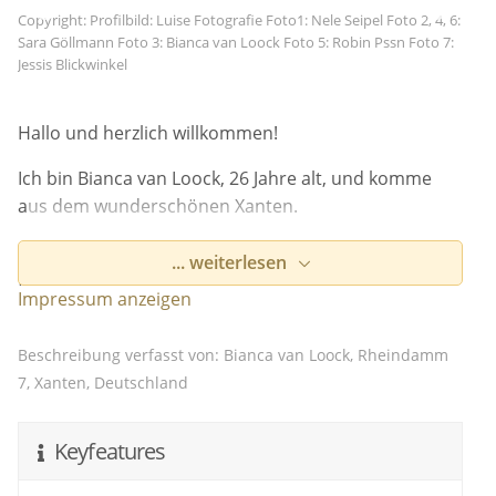
Copyright: Profilbild: Luise Fotografie Foto1: Nele Seipel Foto 2, 4, 6:
Sara Göllmann Foto 3: Bianca van Loock Foto 5: Robin Pssn Foto 7:
Jessis Blickwinkel
Hallo und herzlich willkommen!
Ich bin Bianca van Loock, 26 Jahre alt, und komme
aus dem wunderschönen Xanten.
Die Liebe und die Geschichten, die sie schreibt,
... weiterlesen
faszinieren mich sehr.
Impressum anzeigen
So wurde mir während meines Lehrgangs zur
Standesbeamtin klar, dass ich diese ganz
Beschreibung verfasst von: Bianca van Loock, Rheindamm
besonderen Momente gerne auch neben meiner
7, Xanten, Deutschland
beruflichen Tätigkeit als Standesbeamtin erleben
möchte.
Keyfeatures
Jede Liebesgeschichte ist einzigartig und verdient es,