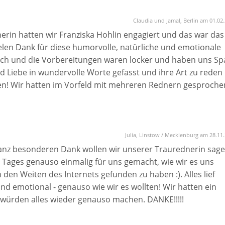
Claudia und Jamal, Berlin am 01.02
erin hatten wir Franziska Hohlin engagiert und das war das
elen Dank für diese humorvolle, natürliche und emotionale
rlich und die Vorbereitungen waren locker und haben uns S
d Liebe in wundervolle Worte gefasst und ihre Art zu reden
len! Wir hatten im Vorfeld mit mehreren Rednern gesproche
raurednerin getroffen. Besser hätte es für uns nicht sein
mehrfach bestätigt! Nochmals Danke und wir wünschen ihr
Julia, Linstow / Mecklenburg am 28.11
nz besonderen Dank wollen wir unserer Traurednerin sage
 Tages genauso einmalig für uns gemacht, wie wir es uns
 den Weiten des Internets gefunden zu haben :). Alles lief
und emotional - genauso wie wir es wollten! Wir hatten ein
ürden alles wieder genauso machen. DANKE!!!!!