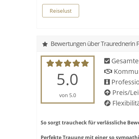
Da ich die Liebe meines Lebens auf Mallo
Reiselust
mallorquinischen und meiner deutschen Fa
her. Dadurch bin ich bei dem Ort eurer Tra
Ich selber singe übrigens nicht während ei
Bewertungen über Traurednerin Fr
ganz eng mit der tollen Hochzeitssängeri
machen wir euch sehr gute Paketpreise.
Gesamte
Also, "traut" euch mich einfach unverbindl
Kommun
5.0
Professio
Preis/Le
von 5.0
Flexibilit
So sorgt traucheck für verlässliche Be
Perfekte Trauung mit einer so sympath