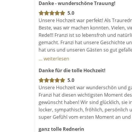
Danke - wunderschöne Trauung!
5.0
Unsere Hochzeit war perfekt! Als Trauredn
Beste, was wir machen konnten. Vielen, vi
Rede!!! Franzi ist so lebensfroh und natü
gemacht. Franzi hat unsere Geschichte un
hat uns und unseren Gästen so gut gefal
und haben die richtige Wahl mit unserer T
... weiterlesen
können und das wurde währen der Feier 
Danke für die tolle Hochzeit!
noch ganz viele glückliche Brautpaare!
5.0
Unsere Hochzeit war wunderschön und ga
Franzi hat diesen wichtigsten Moment des
gewünscht haben! Wir sind glücklich, sie in
locker, sympathisch, fröhlich, persönlich 
super Gefühl vom ersten Moment an und w
ganz tolle Rednerin