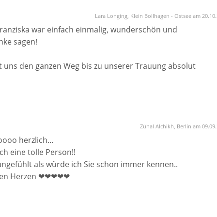
ublich emotional und sehr persönlich. Durch ihre tolle Art 
 als Brautpaar begeistern als auch alle unsere Gäste mit auf
Lara Longing, Klein Bollhagen - Ostsee am 20.10
n Auge trocken.
Franziska war einfach einmalig, wunderschön und
nzis Tochter Nicole - Wahnsinn, Gänsehaut pur!
anke sagen!
hat uns den ganzen Weg bis zu unserer Trauung absolut
te angesprochen, wie wir auf Franziska gekommen sind und
mussten wir unsere Hochzeit verschieben. Sie ist so toll u
anzi einen so tollen Menschen kennengelernt und mit ihr an
E für alles!
 Lebens verbracht zu haben.
Zühal Alchikh, Berlin am 09.09
gen. Alle hatten Spaß, es war locker, natürlich und auch
oooo herzlich...
ch eine tolle Person!!
angefühlt als würde ich Sie schon immer kennen..
ehlung ;) und wir haben sie als Traurednerin schon mehrf
anzen Herzen ❤❤❤❤❤