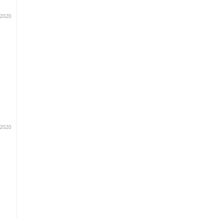
und
.2020
nd
.2020
ach