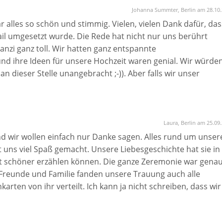
Johanna Summter, Berlin am 28.10
 alles so schön und stimmig. Vielen, vielen Dank dafür, das
ail umgesetzt wurde. Die Rede hat nicht nur uns berührt
anzi ganz toll. Wir hatten ganz entspannte
und ihre Ideen für unsere Hochzeit waren genial. Wir würden
n dieser Stelle unangebracht ;-)). Aber falls wir unser
icher mit Franzi als Rednerin!
Laura, Berlin am 25.09
nd wir wollen einfach nur Danke sagen. Alles rund um unser
 uns viel Spaß gemacht. Unsere Liebesgeschichte hat sie in
ht schöner erzählen können. Die ganze Zeremonie war gena
e Freunde und Familie fanden unsere Trauung auch alle
rten von ihr verteilt. Ich kann ja nicht schreiben, dass wir
aber wenn ihr eine Traurednerin mit ganz viel Herz sucht,