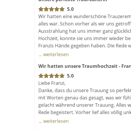
5.0
Wir hatten eine wunderschöne Trauzeremon
alles war. Schon vorher als wir uns getroff
Ausstrahlung hat uns immer ganz glückli
Hochzeit, konnte sie uns immer wieder be
Franzis Hände gegeben haben. Die Rede w
auch. Ein ganz dickes Dankeschön nochma
... weiterlesen
Wir hatten unsere Traumhochzeit - Franz
5.0
Liebe Franzi,
Danke, dass du unsere Trauung so perfekt 
mit Worten genau das gesagt, was wir fühl
gelacht während unserer Trauung. Alles w
Rede begeistert. Vorher lief alles völlig
eigentliche Zeremonie nicht mehr kümme
... weiterlesen
Traurednerin jedem Hochzeitspaar empfe