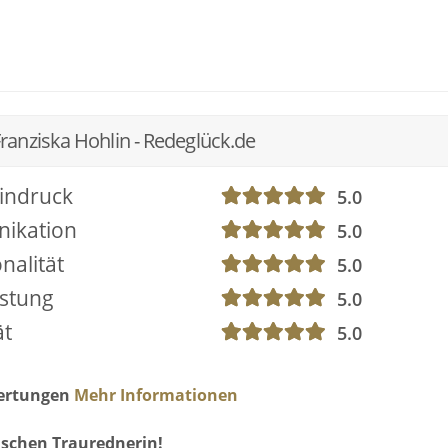
rca gefunden habe, pendle ich zwischen meiner
milie, also zwischen Deutschland und Mallorca viel hin un
uung sehr flexibel.
ner Trauung. Reden kann ich viel besser ;). Aber ich arbeite
anziska Hohlin - Redeglück.de
n Nicole und den Balladenprofis zusammen. Und natürlich
indruck
5.0
ich anzufragen. Ich freue mich auf euch!
ikation
5.0
nalität
5.0
istung
5.0
ät
5.0
wertungen
Mehr Informationen
ischen Traurednerin!