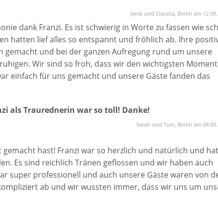
Janik und Claudia, Berlin am 12.09
ie dank Franzi. Es ist schwierig in Worte zu fassen wie sc
en hatten lief alles so entspannt und fröhlich ab. Ihre positi
ch gemacht und bei der ganzen Aufregung rund um unsere
ruhigen. Wir sind so froh, dass wir den wichtigsten Moment
ar einfach für uns gemacht und unsere Gäste fanden das
l an unsere perfekte Traurednerin!
i als Traurednerin war so toll! Danke!
Sarah und Tom, Berlin am 04.09
gemacht hast! Franzi war so herzlich und natürlich und ha
en. Es sind reichlich Tränen geflossen und wir haben auch
ar super professionell und auch unsere Gäste waren von d
 unkompliziert ab und wir wussten immer, dass wir uns um uns
rn müssen. Nochmal Danke, Danke, Danke! Wir würden sie 
hlen.