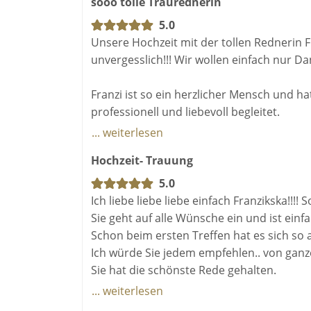
sooo tolle Traurednerin
Die Trauung war - durch Franziska - ungla
so viel Herzlichkeit konnte sie sowohl uns
5.0
unsere "Liebesreise" nehmen. Es blieb kei
Unsere Hochzeit mit der tollen Rednerin 
Das i-Tüpfelchen: der Live-Gesang von Fra
unvergesslich!!! Wir wollen einfach nur D
Nach der Trauung:
Franzi ist so ein herzlicher Mensch und 
Uns haben nach der Trauung so viele Gäs
professionell und liebevoll begleitet.
wie toll alles war.
... weiterlesen
Wir waren so aufgeregt und durch Corona 
Hochzeit- Trauung
Wir als Brautpaar sind so dankbar, mit Fr
verständnisvoll auf uns eingegangen. DANK
unserer Seite unseren schönsten Tag des
5.0
Die Trauung übertraf dann unsere Erwartun
Ich liebe liebe liebe einfach Franzikska!!!! S
wundervoll emotional.
Sie geht auf alle Wünsche ein und ist einfa
Schon beim ersten Treffen hat es sich so 
Franzi bekommt eine 110- prozentige Empf
Ich würde Sie jedem empfehlen.. von g
weiter empfohlen!
Sie hat die schönste Rede gehalten.
Danke noch einmal!
... weiterlesen