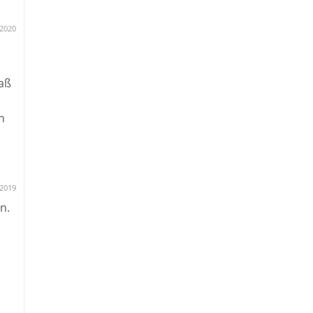
.2020
paß
n
.2019
n.