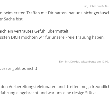
Lisa, Dabel am 07.06
n beim ersten Treffen mit Dir hatten, hat uns nicht getäusc
r Sache bist.
ich ein vertrautes Gefühl übermittelt.
ussten DICH möchten wir für unsere Freie Trauung haben.
he und ungezwungene Trauung zu haben, die uns und unsere
 ist. Wir fanden es ganz großartig, wie Du unsere
 aber auch mit einer ordentlichen Portion Humor geschild
Dominic Drexler, Wittenberge am 10.09
sere Liebe und das war es, was wir uns für unsere
besser geht es nicht!
r möchten uns ganz herzlich für diese wunderbare Zeremo
uf der Trauung bedanken.
 den Vorbereitungstelefonaten und -treffen mega freundlic
rall weiter!
Erfahrung eingebracht und war uns eine riesige Stütze!