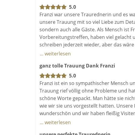
5.0
Franzi war unsere Traurednerin und es war
unsere Trauung mit so viel Liebe zum Det
sondern auch alle Gäste. Als Mensch ist Fr
Vorbereitungstreffen, haben viel gelacht 
schreiben jederzeit wieder, aber das wäre a
Eheversprechen mal erneuern, dann ganz s
... weiterlesen
ganz tolle Trauung Dank Franzi
5.0
Franzi ist ein so sympathischer Mensch u
Trauung rief völlig ohne Probleme und hat
schöne Worte gepackt. Man hätte sie nic
wie wir sie uns vorgestellt hatten. Unser
wunderschön und wir haben fleißig Visitenka
beim nächsten mal wieder buchen würden, 
... weiterlesen
dann schreibt Franzi an.
unsere perfekte Traurednerin