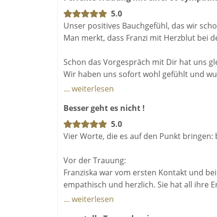
5.0
Unser positives Bauchgefühl, das wir scho
Man merkt, dass Franzi mit Herzblut bei de
Schon das Vorgespräch mit Dir hat uns gle
Wir haben uns sofort wohl gefühlt und w
... weiterlesen
Uns war es sehr wichtig, eine persönlic
Besser geht es nicht !
Gästen Spaß macht und trotzdem emotional
Eigenschaften und Vorlieben sehr rührend
5.0
hast. Hier ging es wirklich um uns und un
Vier Worte, die es auf den Punkt bringen: 
Hochzeitszeremonie gewünscht haben. Wi
und die sehr schönen Ideen für den Abla
Vor der Trauung:
Franziska war vom ersten Kontakt und bei
DANKE liebe Franzi, wir empfehlen dich übe
empathisch und herzlich. Sie hat all ihre 
... weiterlesen
Während der Trauung: