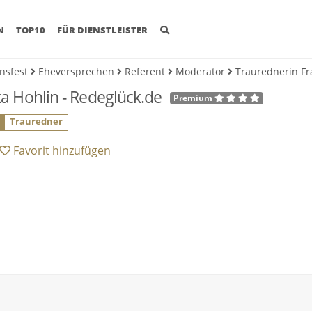
(CURRENT)
N
TOP10
FÜR DIENSTLEISTER
nsfest
Eheversprechen
Referent
Moderator
Traurednerin Fr
a Hohlin - Redeglück.de
Premium
0
Trauredner
Favorit
hinzufügen