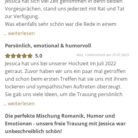
Deine Traurede hatte alles, was wir uns gewünscht
Jessica hat sich viel Zeit genommen in denn beiden
haben.
Vorgesprächen, stand uns jederzeit mit Rat und Tat
Viel Emotion, lustige Momente und immer wieder ein
zur Verfügung.
Blick für das Detail.
Was ebenfalls sehr schön war die Rede in einem
schön ei gebunden Buch .
... weiterlesen
Wir wünschen Dir weiterhin viel Erfolg, dass Du
Habe schon einige Hochzeiten erlebt, so schön aber
Persönlich, emotional & humorvoll
weiterhin viele Paare glücklich machst!
noch nie .
Wir werden Dich, wo wir nur können,
Würde Sie jederzeit wieder buchen .
5.0
Alex, Lüdenscheid am 25.07.2023
weiterempfehlen!
Vielen Dank nochmal für die tolle Trauung .
Jessica hat uns bei unserer Hochzeit im Juli 2022
getraut. Zuvor haben wir uns ein paar mal getroffen
Liebe Grüße, Helena und Danny
und schon beim ersten Treffen hat sie uns mit ihrem
lockeren und sympathischen Auftreten überzeugt.
Sie gab uns viele Ideen, um die Trauung persönlich
zu gestalten. Zusätzlich war sie bezüglich unserer
... weiterlesen
Wünsche für die Trauung eine große
Die perfekte Mischung Romanik, Humor und
organisatorische Unterstützung.
Emotionen - unsere freie Trauung mit Jessica war
Die Traurede war sehr emotional und wurde mit
unbeschreiblich schön!
einer guten Portion Humor vorgetragen. Diese Rede