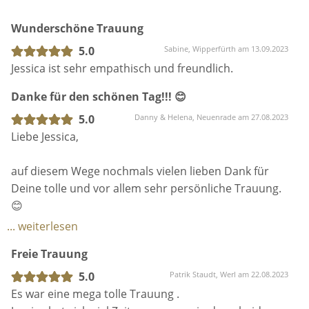
auf meiner Website. Ich freue mich sehr darauf, von
Wunderschöne Trauung
euch zu hören.
5.0
Sabine, Wipperfürth am 13.09.2023
Jessica ist sehr empathisch und freundlich.
Danke für den schönen Tag!!! 😊
5.0
Danny & Helena, Neuenrade am 27.08.2023
Liebe Jessica,
auf diesem Wege nochmals vielen lieben Dank für
Deine tolle und vor allem sehr persönliche Trauung.
😊
... weiterlesen
Du hast mit Deiner Rede dazu beigetragen, dass der
Freie Trauung
19.08. zu unserem schönsten Tag wurde.❤️
Alle Gäste kennen nun unsere persönliche
5.0
Patrik Staudt, Werl am 22.08.2023
Geschichte und unseren Werdegang zum Ehepaar.
Es war eine mega tolle Trauung .