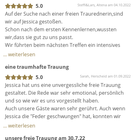
gefallen!
erwartet hatten.
5.0
Steffi&Lars, Altena am 04.10.2022
Auf der Suche nach einer freien Traurednerin,sind
Wir empfehlen Jessica wärmstens weiter :-) !!!
Uns war es sehr wichtig, eine persönliche und
wir auf Jessica gestoßen.
ungezwungene Trauung zu haben, die uns und
Schon nach dem ersten Kennenlernen,wussten
unseren Gästen Spaß macht. Wir fanden es ganz
wir,dass sie gut zu uns passt.
großartig, wie Du die Stationen unserer Beziehung
Wir führten beim nächsten Treffen ein intensives
sehr rührend aber auch mit einer ordentlichen
Gespräch und als es endlich soweit war,war die
... weiterlesen
Portion Humor geschildert hast. Hier ging es wirklich
Trauung noch schöner,als wir es je erwartet
eine traumhafte Trauung
um uns und unsere Liebe und das war es, was wir
hatten.Alle unsere Gäste waren begeistert und hatte
uns für unserer Hochzeitszeremonie gewünscht
so eine schöne,persönliche und unvergessliche
5.0
Sarah, Herscheid am 01.09.2022
haben. Wir möchten uns ganz herzlich für diese
Trauung noch nicht erlebt.
Jessica hat uns eine unvergessliche freie Trauung
wunderbare Zeremonie und die sehr schönen Ideen
Wir können Jessica wirklich guten Herzens
gestaltet. Die Rede war sehr emotional, persönlich
für den Ablauf der Trauung bedanken.
weiterempfehlen.
und so wie wir es uns vorgestellt haben.
Auch unsere Gäste waren sehr gerührt. Auch wenn
Jessica die "Feder geschwungen" hat, konnten wir
den Ablauf und jedes Detail mitgestalten
... weiterlesen
und so bekommen, wie wir es uns wünschten. Die
unsere freie Trauung am 30.7.22
Zusammenarbeit hierbei war sehr problemlos und