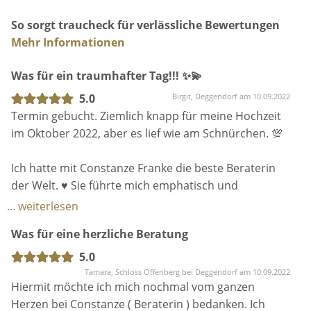
Unsere Marken für Herren:
So sorgt traucheck für verlässliche Bewertungen
Immediate, Adimo, Manzetti, Torres, Paolo Bellini
Mehr Informationen
Was für ein traumhafter Tag!!! ✨💫
Sichert euch jetzt euren individuellen
5.0
Birgit, Deggendorf am 10.09.2022
Beratungstermin nach Terminvereinbarung.
Termin gebucht. Ziemlich knapp für meine Hochzeit
im Oktober 2022, aber es lief wie am Schnürchen. 💯
Turtel & Täubchen
Pfleggasse 27
Ich hatte mit Constanze Franke die beste Beraterin
94469 Deggendorf
der Welt. ♥️ Sie führte mich emphatisch und
professionell durch die verschiedene Styles und auf
... weiterlesen
Unsere Öffnungszeiten sind Dienstag bis Freitag von
einmal war es da - mein Kleid.
Was für eine herzliche Beratung
11 - 18 Uhr und Samstag von 11- 16 Uhr.
Wir bitten in jedem Fall um rechtzeitige
Völlig sympathisch und bodenständig. ☺️ Danke für
5.0
Terminvereinbarung.
den wundervollen Nachmittag!
Tamara, Schloss Offenberg bei Deggendorf am 10.09.2022
Hiermit möchte ich mich nochmal vom ganzen
Herzen bei Constanze ( Beraterin ) bedanken. Ich