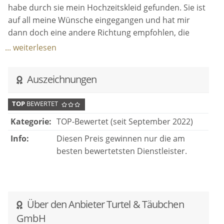
habe durch sie mein Hochzeitskleid gefunden. Sie ist
auf all meine Wünsche eingegangen und hat mir
dann doch eine andere Richtung empfohlen, die
dann die richtige war. Die Tränen sind nur so
... weiterlesen
geflossen, bei mir und meinen Mädels.
Es ist ein wunderschöner Laden mit viel Auswahl und
Auszeichnungen
verschiedenen Stilen. Danke für die tolle Bewirtung
und diesen Sekt-Geheimtip!
TOP
BEWERTET
Kategorie:
TOP-Bewertet (seit September 2022)
Info:
Diesen Preis gewinnen nur die am
besten bewertetsten Dienstleister.
Über den Anbieter Turtel & Täubchen
GmbH