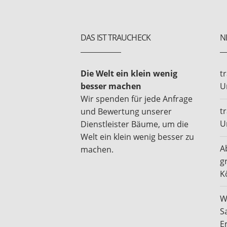
DAS IST TRAUCHECK
N
Die Welt ein klein wenig
t
besser machen
U
Wir spenden für jede Anfrage
t
und Bewertung unserer
U
Dienstleister Bäume, um die
Welt ein klein wenig besser zu
A
machen.
g
K
W
S
E