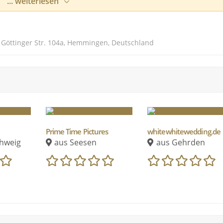
... weiterlesen
 mir und meinen Reportagen machen.
ativität, dem Gespür für den richtigen Moment und meiner
lten.
 Göttinger Str. 104a, Hemmingen, Deutschland
Prime Time Pictures
whitewhitewedding.de
hweig
aus Seesen
aus Gehrden