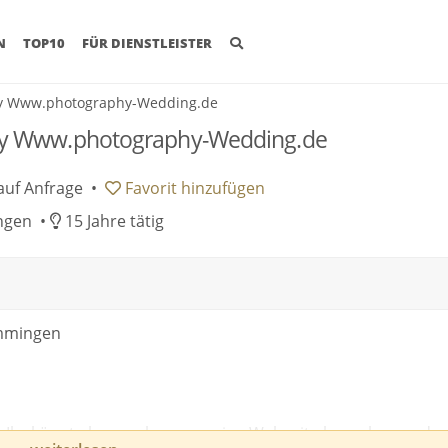
(CURRENT)
N
TOP10
FÜR DIENSTLEISTER
y Www.photography-Wedding.de
y Www.photography-Wedding.de
auf Anfrage
•
Favorit
hinzufügen
ngen •
15 Jahre tätig
emmingen
. Ihr könnt aber auch gern meine Webseite besuchen und