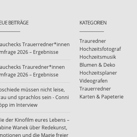
EUE BEITRÄGE
KATEGORIEN
Trauredner
rauchecks Trauerredner*innen
Hochzeitsfotograf
mfrage 2026 – Ergebnisse
Hochzeitsmusik
Blumen & Deko
rauchecks Trauredner*innen
Hochzeitsplaner
mfrage 2026 – Ergebnisse
Videografen
Trauerredner
bschiede müssen nicht leise,
Karten & Papeterie
rau und sprachlos sein - Conni
öpp im Interview
ie der Kinofilm eures Lebens –
abine Wanek über Redekunst,
motionen und die Magie freier