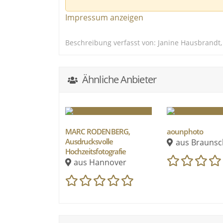
euch auch auf diesem Wege ein Bild von
Impressum anzeigen
Mein höchstes Ziel ist es mit meiner Kre
Fantasie, emotionale Augenblicke festzuha
Beschreibung verfasst von: Janine Hausbrandt,
Freue mich sehr auf euren Kontakt
Ähnliche Anbieter
Www.photography-Wedding.de
Instagram: photography_hannover
MARC RODENBERG,
aounphoto
Ausdrucksvolle
aus Braunsc
Hochzeitsfotografie
aus Hannover