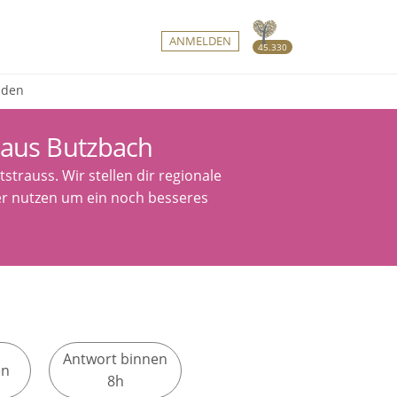
ANMELDEN
45.330
nden
 aus Butzbach
trauss. Wir stellen dir regionale
ter nutzen um ein noch besseres
Antwort binnen
en
8h