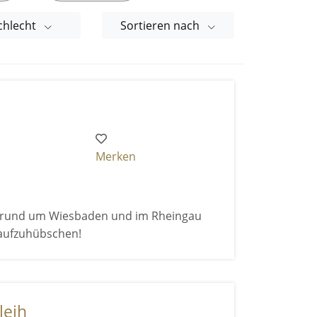
chlecht
Sortieren nach
Merken
it rund um Wiesbaden und im Rheingau
aufzuhübschen!
leih