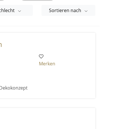
chlecht
Sortieren nach
n
Merken
- Dekokonzept