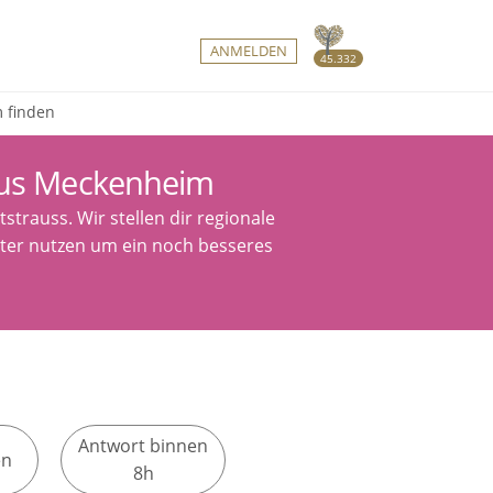
ANMELDEN
45.332
m finden
aus Meckenheim
trauss. Wir stellen dir regionale
lter nutzen um ein noch besseres
Antwort binnen
en
8h