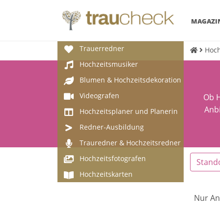
MAGAZI
Trauerredner
Hoch
Hochzeitsmusiker
Blumen & Hochzeitsdekoration
Videografen
Ob H
Anbi
Hochzeitsplaner und Planerin
Redner-Ausbildung
Trauredner & Hochzeitsredner
Hochzeitsfotografen
Stand
Hochzeitskarten
Nur An