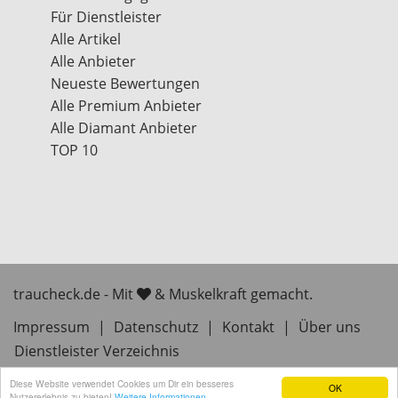
Für Dienstleister
Alle Artikel
Alle Anbieter
Neueste Bewertungen
Alle Premium Anbieter
Alle Diamant Anbieter
TOP 10
traucheck.de - Mit
& Muskelkraft gemacht.
Impressum
|
Datenschutz
|
Kontakt
|
Über uns
Dienstleister Verzeichnis
Diese Website verwendet Cookies um Dir ein besseres
OK
Nutzererlebnis zu bieten!
Weitere Informationen