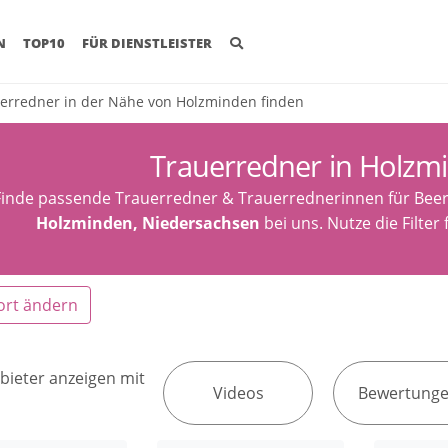
(CURRENT)
N
TOP10
FÜR DIENSTLEISTER
erredner in der Nähe von Holzminden finden
Trauerredner in Holzm
Finde passende Trauerredner & Trauerrednerinnen für Beer
Holzminden, Niedersachsen
bei uns. Nutze die Filter
ort ändern
bieter anzeigen mit
Videos
Bewertung