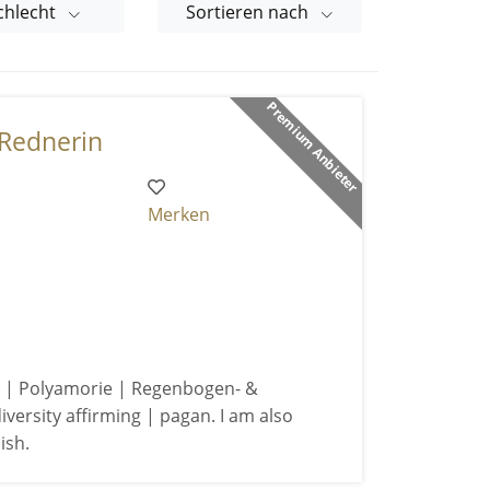
chlecht
Sortieren nach
Premium Anbieter
Rednerin
Merken
| Polyamorie | Regenbogen- &
versity affirming | pagan. I am also
ish.