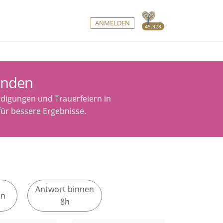
ANMELDEN
45.328
inden
digungen und Trauerfeiern in
 für bessere Ergebnisse.
Antwort binnen
en
8h