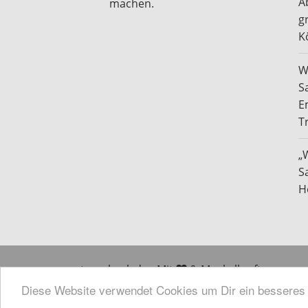
A
machen.
g
K
W
S
E
T
„
S
H
traucheck.de - Mit
& Muskelkraft
gemacht.
Diese Website verwendet Cookies um Dir ein besseres 