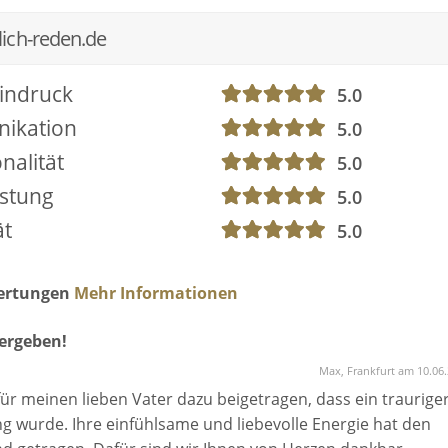
ich-reden.de
indruck
5.0
ikation
5.0
nalität
5.0
istung
5.0
ät
5.0
wertungen
Mehr Informationen
ergeben!
Max, Frankfurt am 10.06
für meinen lieben Vater dazu beigetragen, dass ein traurige
 wurde. Ihre einfühlsame und liebevolle Energie hat den