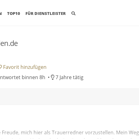
(CURRENT)
N
TOP10
FÜR DIENSTLEISTER
den.de
Favorit
hinzufügen
ntwortet binnen 8h •
7 Jahre tätig
 Freude, mich hier als Trauerredner vorzustellen. Mein Weg