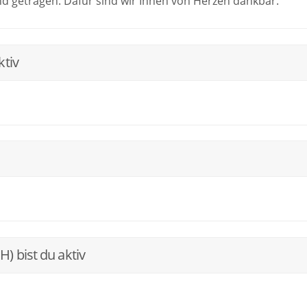
d getragen. Dafür sind wir Ihnen von Herzen dankbar.
ktiv
) bist du aktiv