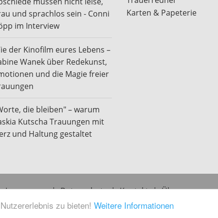
bschiede müssen nicht leise,
Karten & Papeterie
rau und sprachlos sein - Conni
öpp im Interview
ie der Kinofilm eures Lebens –
abine Wanek über Redekunst,
motionen und die Magie freier
rauungen
Worte, die bleiben" – warum
askia Kutscha Trauungen mit
erz und Haltung gestaltet
Impressum
|
Datenschutz
|
Kontakt
|
Über uns
Dienstleister Verzeichnis
Nutzererlebnis zu bieten!
Weitere Informationen