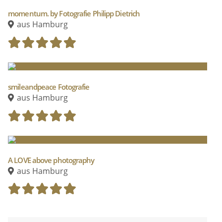
momentum. by Fotografie Philipp Dietrich
An Wochenenden deutschlandweit buchbar ab 6h.
aus Hamburg
Standesamtbegleitungen in Lübeck und Umgebung ab 2h
(Mo-Fr. buchbar).
smileandpeace Fotografie
aus Hamburg
A LOVE above photography
aus Hamburg