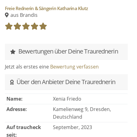
Freie Rednerin & Sängerin Katharina Klutz
Lass uns gemeinsam auf eine Reise in eure
aus Brandis
Liebesgeschichte
gehen und sehen, wie wir eine
wundervolle Rede kreieren können.
Bewertungen über Deine Traurednerin
Jetzt als erstes eine
Bewertung verfassen
Über den Anbieter Deine Traurednerin
Name:
Xenia Friedo
Adresse:
Kamelienweg 9, Dresden,
Deutschland
Auf traucheck
September, 2023
seit: