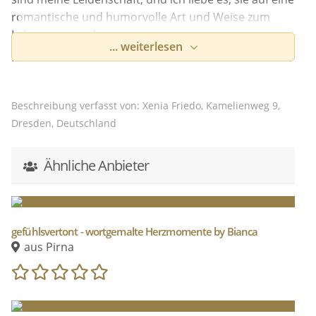
romantische und humorvolle Art und Weise zum
Leben zu erwecken.
... weiterlesen
Für mich ist
Humor
von großer Bedeutung, denn ich
glaube fest daran, dass Lachen der
Schlüssel zu
Herzen
ist. Wenn wir gemeinsam lachen können,
Beschreibung verfasst von: Xenia Friedo, Kamelienweg 9,
haben wir bereits einen wichtigen Schritt in Richtung
Dresden, Deutschland
einer tiefen Verbindung gemacht.
Die Liebe ist für mich ein vielschichtiges Gefühl, das
Ähnliche Anbieter
auf so vielen verschiedenen Ebenen existiert. Sie
kann romantisch und leidenschaftlich sein, aber
auch tief und bedingungslos.
gefühlsvertont - wortgemalte Herzmomente by Bianca
Ich bin ein
authentischer
Mensch, der
aus Pirna
geradeheraus
ist. Bei mir bekommst du immer die
Wahrheit
, und ich schätze Ehrlichkeit und Offenheit
auch bei meinen Paaren. Ich freue mich darauf, euch
kennenzulernen und eure Lovestory zu erfahren.