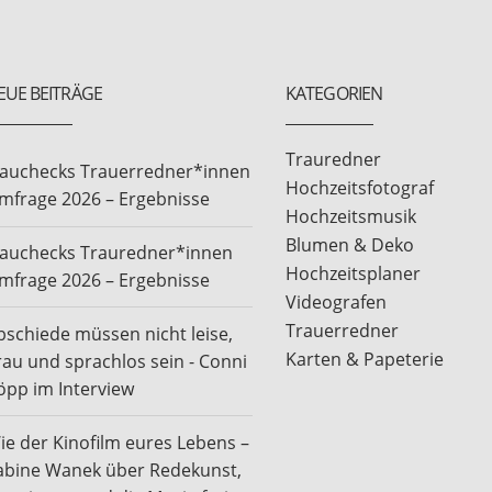
EUE BEITRÄGE
KATEGORIEN
Trauredner
rauchecks Trauerredner*innen
Hochzeitsfotograf
mfrage 2026 – Ergebnisse
Hochzeitsmusik
Blumen & Deko
rauchecks Trauredner*innen
Hochzeitsplaner
mfrage 2026 – Ergebnisse
Videografen
Trauerredner
bschiede müssen nicht leise,
Karten & Papeterie
rau und sprachlos sein - Conni
öpp im Interview
ie der Kinofilm eures Lebens –
abine Wanek über Redekunst,