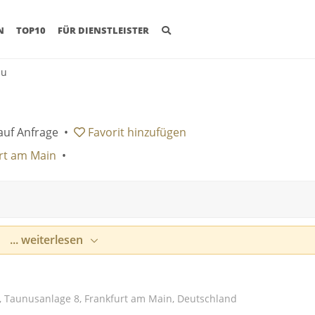
(CURRENT)
N
TOP10
FÜR DIENSTLEISTER
au
auf Anfrage
•
Favorit
hinzufügen
rt am Main
•
... weiterlesen
, Taunusanlage 8, Frankfurt am Main, Deutschland