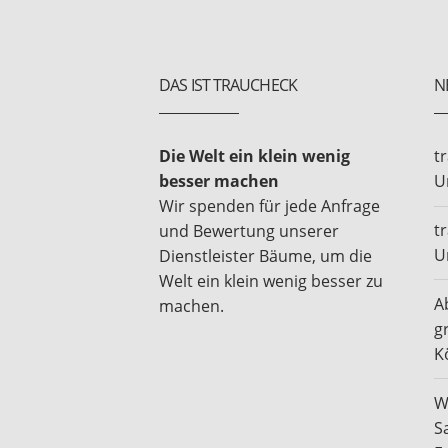
DAS IST TRAUCHECK
N
Die Welt ein klein wenig
t
besser machen
U
Wir spenden für jede Anfrage
t
und Bewertung unserer
U
Dienstleister Bäume, um die
Welt ein klein wenig besser zu
A
machen.
g
K
W
S