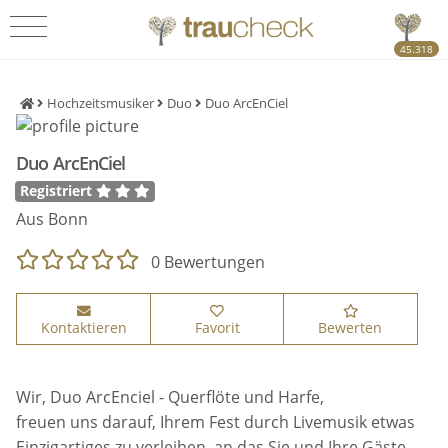
45.318
Hochzeitsmusiker
Duo
Duo ArcEnCiel
Duo ArcEnCiel
Registriert
Aus Bonn
0 Bewertungen
Kontaktieren
Favorit
Bewerten
Wir, Duo ArcEnciel - Querflöte und Harfe,
freuen uns darauf, Ihrem Fest durch Livemusik etwas
Einzigartiges zu verleihen, an das Sie und Ihre Gäste