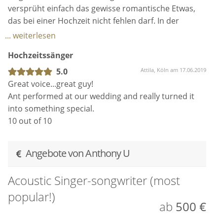
10 out of 10
Angebote von Anthony U
Acoustic Singer-songwriter (most
popular!)
ab
500 €
Acoustic Singer-songwriter
I play the acoustic guitar while singing acoustic pop
music of today. Covers of artists like Ed Sheeran,
Bruno Mars, Calm Scott and Shawn Mendes. I write
my own music in a similar style to these artists and
play a few of my originals too for that
authenticity. This is great for a more relaxed
atmosphere, with younger guests.