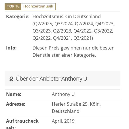
Über den Anbieter Anthony U
Name:
Anthony U
Adresse:
Herler Straße 25, Köln,
Deutschland
Auf traucheck
April, 2019
seit:
Website:
Website besuchen
Bewertung
Bewertung verfassen
verfassen:
Report
Anbieter-Profil melden
Partner mit denen Anthony U gerne