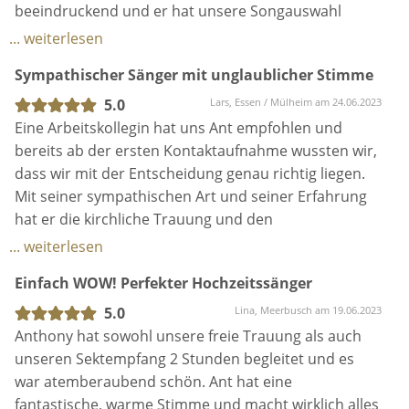
hat er die kirchliche Trauung und den
anschließenden Sektempfang perfekt vorbereitet.
... weiterlesen
Für die Trauung ist er auf alle Liederwünsche
Einfach WOW! Perfekter Hochzeitssänger
eingegangen und hat diese somit für uns perfekt
gestaltet. Von allen Gästen kam im Nachhinein
5.0
Lina, Meerbusch am 19.06.2023
ausschließlichen positives Feedback und lobende
Anthony hat sowohl unsere freie Trauung als auch
Worte. Wir werden Ant in unserem Freundeskreis
unseren Sektempfang 2 Stunden begleitet und es
wahrscheinlich nicht zuletzt gehört haben.
war atemberaubend schön. Ant hat eine
fantastische, warme Stimme und macht wirklich alles
möglich. Die Kommunikation war super easy und
immer total fix. Er hat sogar extra ein Lied für uns
... weiterlesen
gelernt, dass er nicht im Repertoire hatte. Wir (und
Phantastischer Musiker und Mensch
alle unsere Gäste) können Anthony nur empfehlen!
5.0
Armin, Willich/Tönisvorst am 31.05.2023
Während der ersten Hochzeit innerhalb unserer
Familie hat Ant den Sektempfang grandios begleitet.
Die Gäste waren begeistert. Aus diesem Grund
wollten wir ihn auch zur 2. Hochzeit und wir sind