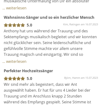
Trauung magisch und einzigartig. Wir sind so
dankbar, dass er teil von unserem großen Tag war.
... weiterlesen
Nicht nur wir waren überwältigt, sondern auch
Perfekter Hochzeitssänger
unsere Gäste. Vielen lieben Dank nochmal!
5.0
Björn, Hamm am 15.07.2023
Wir sind mehr als begeistert, dass wir Ant
ausgewählt haben. Er hat für uns 4 Lieder bei der
Trauung und im Anschluss knapp 2 Stunden
während des Empfangs gespielt. Seine Stimme ist
beeindruckend und er hat unsere Songauswahl
während der Trauung perfekt und sehr gefühlvoll
... weiterlesen
rübergebracht, sodass nicht nur wir, sondern auch
Sympathischer Sänger mit unglaublicher Stimme
unsere Gäste sehr ergriffen waren. Bereits im
Vorfeld war die Kommunikation sehr entspannt, Ant
5.0
Lars, Essen / Mülheim am 24.06.2023
ist auf all unsere Wünsche eingegangen. Wir sind
Eine Arbeitskollegin hat uns Ant empfohlen und
sehr dankbar, große Empfehlung!
bereits ab der ersten Kontaktaufnahme wussten wir,
dass wir mit der Entscheidung genau richtig liegen.
Mit seiner sympathischen Art und seiner Erfahrung