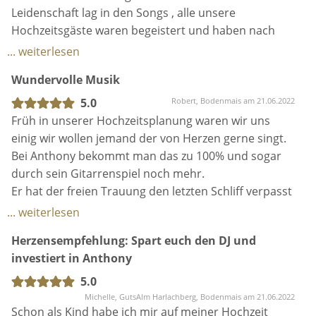
durch sein Gitarrenspiel noch mehr.
Er hat der freien Trauung den letzten Schliff verpasst
und beim anschließenden Sektempfang hat er uns
... weiterlesen
und unsere Gäste sehr begeistert. Wir sind sehr froh
Herzensempfehlung: Spart euch den DJ und
dass er unsere Hochzeit mit seinem tollen Talent
investiert in Anthony
Musikalisch untermalt hat.
5.0
Michelle, GutsAlm Harlachberg, Bodenmais am 21.06.2022
Schon als Kind habe ich mir auf meiner Hochzeit
einen Straßenmusiker gewünscht - wieso? Sie
machen meiner Meinung nach die beste Musik, wer
auf der Straße mit Instrument performen und
begeistern kann der schafft es überall :-)
... weiterlesen
Nach unserer Trauung wurden wir zahlreich gefragt,
Wundervoll
wer denn der Herr mit Gitarre und wahnsinnig guter
Stimme ist. Ich denke das beschreibt Anthonys
5.0
Christiane, Kerpen am 21.06.2022
Talent am Besten - dem ist nichts hinzuzufügen. Man
Anthony hat für uns bei unserer freien Trauung