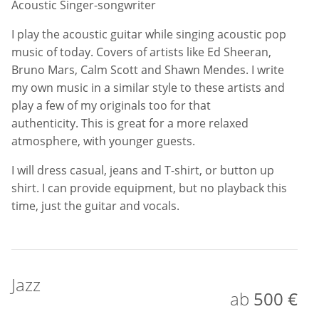
I will dress casual, jeans and T-shirt, or button up
shirt. I can provide equipment, but no playback this
time, just the guitar and vocals.
Jazz
ab
500 €
Jazz
I sing easy listening jazz songs as background music
to add atmosphere to an event. Perfect for pre-
drinks as guests enter the venue or during the
reception. I sing the classics of jazz artists, from
Frank Sinatra to Michael Buble to add elegance.
I wear a suit and tie and provide equipment. So with
playback.