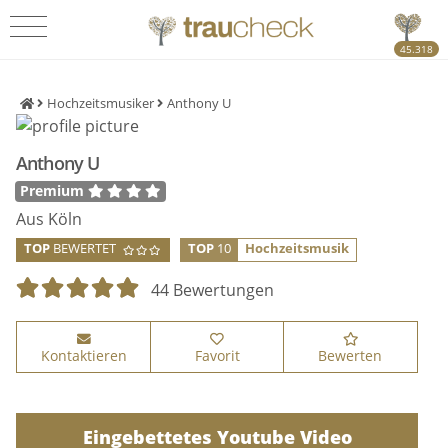
45.318
Hochzeitsmusiker
Anthony U
Anthony U
Premium
Aus Köln
TOP
BEWERTET
TOP
10
Hochzeitsmusik
44 Bewertungen
Kontaktieren
Favorit
Bewerten
Eingebettetes Youtube Video
Eingebettetes Youtube Video
Eingebettetes Youtube Video
Eingebettetes Youtube Video