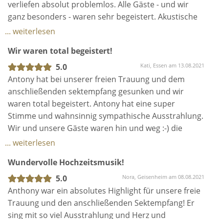
Stimme und wahnsinnig sympathische Ausstrahlung.
Wir und unsere Gäste waren hin und weg :-) die
Abstimmungen vorab liefen super und er war super
... weiterlesen
flexibel in allem (wir mussten Corona bedingt
Wundervolle Hochzeitsmusik!
verschieben und die Entscheidung fiel recht
kurzfristig). Eine ganz klare Empfehlung von Herzen
5.0
Nora, Geisenheim am 08.08.2021
💕
Anthony war ein absolutes Highlight für unsere freie
Trauung und den anschließenden Sektempfang! Er
sing mit so viel Ausstrahlung und Herz und
versprüht einfach das gewisse romantische Etwas,
das bei einer Hochzeit nicht fehlen darf. In der
Vorbereitung war Ant super hilfsbereit und hat sogar
... weiterlesen
einen Song, der uns besonders am Herzen lag und
Hochzeitssänger
der noch nicht Teil seines ohnehin sehr großen
Repertoires war, extra für unsere Hochzeit
5.0
Attila, Köln am 17.06.2019
einstudiert. Auch unsere Gäste waren von seiner
Great voice...great guy!
Stimme begeistert :)
Ant performed at our wedding and really turned it
into something special.