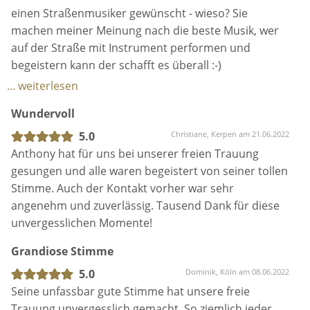
muss ihn einfach live erlebt haben! :-)
gesungen und alle waren begeistert von seiner tollen
Stimme. Auch der Kontakt vorher war sehr
Wenn ich eins bei meiner Hochzeit anders machen
angenehm und zuverlässig. Tausend Dank für diese
würde, dann wäre es: den DJ am Abend nach Hause
unvergesslichen Momente!
zu schicken und Ant an seiner Stelle den Abend
Grandiose Stimme
vollenden zu lassen :-) … also ran an die Tasten und
bucht den „Home is where you are“-Musiker
5.0
Dominik, Köln am 08.06.2022
Liebe Grüße aus Bayern
Seine unfassbar gute Stimme hat unsere freie
Trauung unvergesslich gemacht. So ziemlich jeder
unserer Gäste hat uns gefragt, wo wir diesen
genialen Sänger gefunden haben.
Vom ersten Gespräch an war Ant äußerst
... weiterlesen
professionell und ist auf jden unserer Wünsche
Tolle Stimme
eingegangen.
4.6
Raja, Romrod am 23.05.2022
Ant bei unserer freien Trauung dabei zu haben, war
Ant hat unsere Trauung wunderbar begleitet mit
eine unserer besten Entscheidungen.