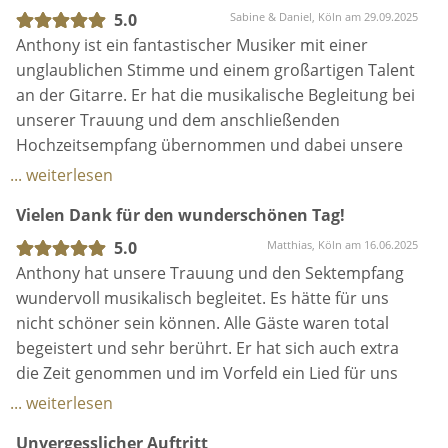
perfekten Tag. Kisses & Hugs!!
5.0
Matthias, Köln am 16.06.2025
Anthony hat unsere Trauung und den Sektempfang
wundervoll musikalisch begleitet. Es hätte für uns
nicht schöner sein können. Alle Gäste waren total
begeistert und sehr berührt. Er hat sich auch extra
die Zeit genommen und im Vorfeld ein Lied für uns
einstudiert, welches wir uns gewünscht hatten. Noch
... weiterlesen
einmal vielen lieben Dank Anthony für den
Unvergesslicher Auftritt
wunderschönen Tag.
5.0
Birgit, Monheim am 10.06.2025
Ant hat die Herzen nicht nur des Brautpaares,
sondern aller Hochzeitsgäste mit seinen gefühlvoll
vorgetragenen Songs und seiner wundervollen
Stimme sehr berührt. Sein Auftritt war eine
Überraschung anlässlich der standesamtlichen
Trauung unseres Sohnes und Ant hat mit viel
... weiterlesen
Engagement und Flexibilität bei der Planung
Gänsehaut pur