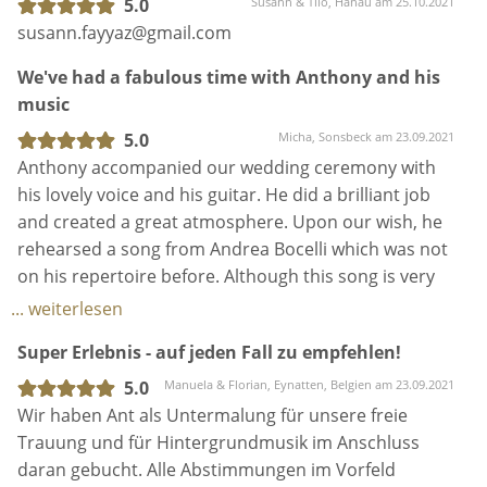
rehearsed a song from Andrea Bocelli which was not
on his repertoire before. Although this song is very
tough to sing, he amazed everyone with his
... weiterlesen
extraordinary performance! We simply loved it!
Super Erlebnis - auf jeden Fall zu empfehlen!
After the wedding ceremony, Anthony played music
5.0
Manuela & Florian, Eynatten, Belgien am 23.09.2021
during the reception. We got a lot of positive
Wir haben Ant als Untermalung für unsere freie
feedback from our guests!
Trauung und für Hintergrundmusik im Anschluss
daran gebucht. Alle Abstimmungen im Vorfeld
We can definitely recommend him to play on
verliefen absolut problemlos. Alle Gäste - und wir
whatever event your planning!
ganz besonders - waren sehr begeistert. Akustische
Live-Musik sorgt einfach für eine ganz andere
... weiterlesen
Atmosphäre als Konservenklang. Wir hoffen zwar,
Wir waren total begeistert!
dass keiner von uns beiden nochmal heiratet, aber
wenn, würden wir Ant wieder buchen.
5.0
Kati, Essen am 13.08.2021
Antony hat bei unserer freien Trauung und dem
anschließenden sektempfang gesunken und wir
waren total begeistert. Antony hat eine super