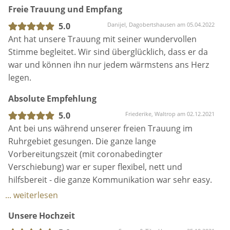
5.0
Ant bei uns während unserer freien Trauung im
Ruhrgebiet gesungen. Die ganze lange
Vorbereitungszeit (mit coronabedingter
Verschiebung) war er super flexibel, nett und
hilfsbereit - die ganze Kommunikation war sehr easy.
Am Hochzeitstag selber hat alles total verlässlich
... weiterlesen
geklappt. Er klingt genauso wie in den Videos und
Unsere Hochzeit
Songproben - für uns war es wunderschön und
emotional und unsere Gäste waren begeistert.
5.0
Susann & Tilo, Hanau am 25.10.2021
Absolute Empfehlung!
susann.fayyaz@gmail.com
We've had a fabulous time with Anthony and his
music
5.0
Micha, Sonsbeck am 23.09.2021
Anthony accompanied our wedding ceremony with
his lovely voice and his guitar. He did a brilliant job
and created a great atmosphere. Upon our wish, he