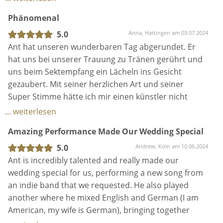
... weiterlesen
wunderbare Erfahrung ❤️
Amazing Performance Made Our Wedding Special
5.0
Andrew, Köln am 10.06.2024
Ant is incredibly talented and really made our
wedding special for us, performing a new song from
an indie band that we requested. He also played
another where he mixed English and German (I am
American, my wife is German), bringing together
both our guests. He was very communicative and
... weiterlesen
punctual, which is really appreciated amidst wedding
Nur zu empfehlen
planning. Our guests could not get over how
beautiful he sings and plays guitar. We highly
5.0
Ifra, Neuss am 07.05.2024
recommend him for your wedding or private event!
Super Künstler mit sehr schöner Stimme. Wir haben
Ant für unsere Hochzeit gebucht und er hat uns mit
Gitarre und Gesang begleitet. Er passte perfekt für
unsere Trauung und hat uns einen wunderschöne
musikalische Begleitung beschert.