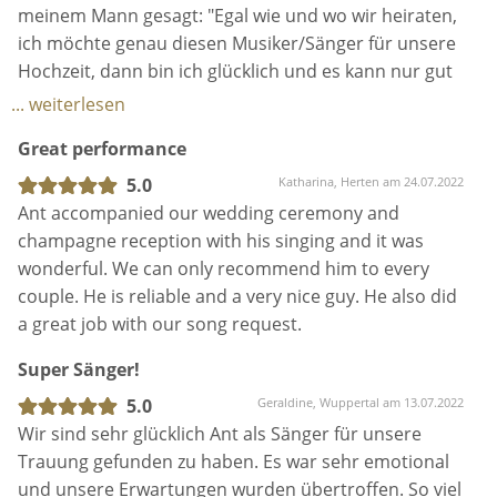
durcheinander kam und wir länger beim Essen
wonderful. We can only recommend him to every
saßen als geplant, hat Anthony sich spontan seine
couple. He is reliable and a very nice guy. He also did
Gitarre geschnappt und einfach drinnen für uns
a great job with our song request.
weitergespielt.
Super Sänger!
Alle Gäste waren absolut begeistert und für uns hat
seine Musik unseren Tag abgerundet und einfach
5.0
Geraldine, Wuppertal am 13.07.2022
nur perfekt gemacht.
Wir sind sehr glücklich Ant als Sänger für unsere
Zudem war der Kontakt einfach total freundlich,
Trauung gefunden zu haben. Es war sehr emotional
unkompliziert und professionell!
und unsere Erwartungen wurden übertroffen. So viel
Leidenschaft lag in den Songs , alle unsere
Für uns steht jetzt schon fest: Wenn wir in 25 Jahren
Hochzeitsgäste waren begeistert und haben nach
Silberhochzeit haben, dann nur mit Anthony!
ihm gefragt. Aber das wichtigste war, dass es für uns
... weiterlesen
(falls wir ihn uns dann noch leisten können)
einfach nur perfekt war. Vielen Dank lieber Ant !
Wundervolle Musik
5.0
Robert, Bodenmais am 21.06.2022
Früh in unserer Hochzeitsplanung waren wir uns
einig wir wollen jemand der von Herzen gerne singt.
Bei Anthony bekommt man das zu 100% und sogar