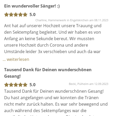
Ant sehr verständnisvoll und die Kommunikation war
... weiterlesen
absolut problemlos.
Tausend Dank für Deinen wunderschönen
Er ist auf unsere Wünsche eingegangen, hat diese
Gesang!
gerne erfüllt und wir waren sehr glücklich ihn an dem
Tag dabei gehabt zu haben. :) Wir können ihn wirklich
5.0
Becki, Pülheim am 12.09.2023
jedem aus tiefstem Herzen empfehlen!
Tausend Dank für Deinen wunderschönen Gesang!
Du hast angefangen und wir konnten die Tränen
nicht mehr zurück halten. Es war sehr bewegend und
auch während des Sektempfanges war die
musikalische Untermalung von Dir ein absoluter
Traum!
... weiterlesen
Wahnsinns-Sänger und so ein herzlicher Mensch
Wir werden Dich überall weiter empfehlen und sind
super glücklich darüber, dass wir Dich bei unserer
5.0
Kim, Ratingen am 16.07.2023
Hochzeit dabei hatten!
Anthony hat uns während der Trauung und des
Sektempfangs musikalisch begleitet und wir konnten
nicht glücklicher sein. Seine leidenschaftliche und
gefühlvolle Stimme machte vor allem unsere