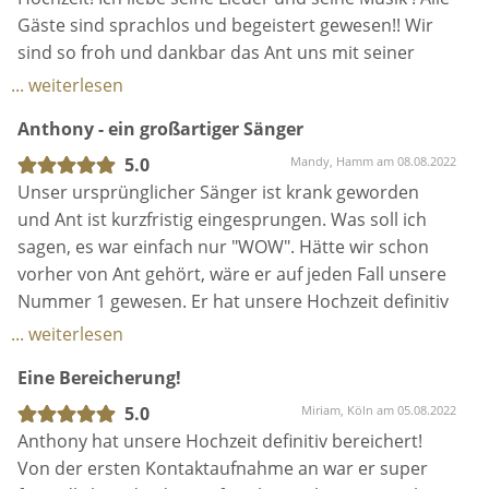
sagen, es war einfach nur "WOW". Hätte wir schon
Aleksa & Slawa
vorher von Ant gehört, wäre er auf jeden Fall unsere
Nummer 1 gewesen. Er hat unsere Hochzeit definitiv
zu etwas perfektem gemacht. Ant hat eine der
... weiterlesen
schönsten Stimmen die wir je gehört haben. Alle
Eine Bereicherung!
waren sofort verliebt in diesen tollen und äußerst
sympathischen Sänger😊 Wenn ihr eine
5.0
Miriam, Köln am 05.08.2022
unvergessliche Hochzeit haben wollt, dann ist Ant die
Anthony hat unsere Hochzeit definitiv bereichert!
richtige Wahl 😍
Von der ersten Kontaktaufnahme an war er super
freundlich und jederzeit für Absprachen zur Hochzeit
erreichbar. An dem Tag selbst war er super pünktlich
da, hatte schon alles aufgebaut und hat uns vom
Einzug in die Kirche bis hin zum Sektempfang
... weiterlesen
musikalisch begleitet. Ich muss sagen, ich hatte
Super Stimme!
schon wirklich hohe Erwartungen, da die online
Hörproben schon vielversprechend waren aber es
5.0
Karina, Selm am 05.08.2022
war noch so viel besser als erwartet!!! Jeder unsere
Ant hat bei unserer kirchlichen Trauung mit
Gäste war ebenfalls total begeistert Ich werden
anschließendem Sektempfang gesungen und seine