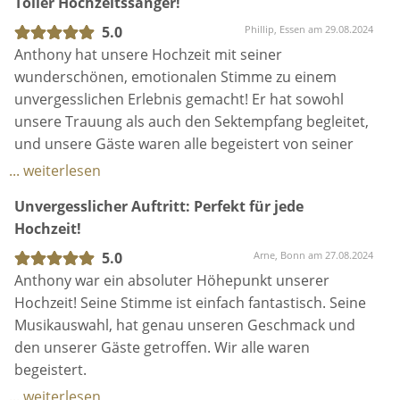
Unvergesslicher Auftritt: Perfekt für jede
haben uns gefragt, wie wir auf Ant gekommen sind.
Atmosphäre geschaffen. Besonders beeindruckt hat
Hochzeit!
Wir sind unglaublich dankbar!
uns, dass er unseren speziellen Wunschsong extra
für uns gelernt und mit so viel Gefühl interpretiert
5.0
Arne, Bonn am 27.08.2024
hat. Seine Professionalität und Hingabe haben den
Anthony war ein absoluter Höhepunkt unserer
Tag perfekt gemacht. Wir können Anthony
Hochzeit! Seine Stimme ist einfach fantastisch. Seine
wärmstens empfehlen und sind ihm sehr dankbar
Musikauswahl, hat genau unseren Geschmack und
für seine großartige musikalische Begleitung!
den unserer Gäste getroffen. Wir alle waren
begeistert.
Wenn man also auf der Suche nach einem
... weiterlesen
Hochzeitssänger ist, dann können wir Anthony nur
Phänomenal
jedem wärmstens empfehlen
5.0
Anna, Hattingen am 03.07.2024
Ant hat unseren wunderbaren Tag abgerundet. Er
hat uns bei unserer Trauung zu Tränen gerührt und
uns beim Sektempfang ein Lächeln ins Gesicht
gezaubert. Mit seiner herzlichen Art und seiner
Super Stimme hätte ich mir einen künstler nicht
besser malen können! Danke Ant für diese