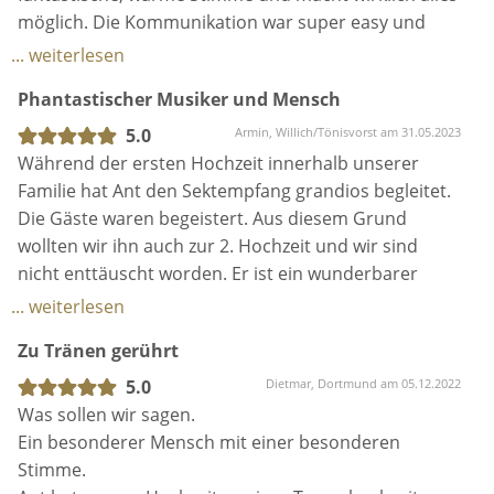
nicht enttäuscht worden. Er ist ein wunderbarer
Musiker, der keine Wünsche offen lässt. Danke Ant !!!
... weiterlesen
Zu Tränen gerührt
5.0
Dietmar, Dortmund am 05.12.2022
Was sollen wir sagen.
Ein besonderer Mensch mit einer besonderen
Stimme.
Ant hat unsere Hochzeit zu einer Traumhochzeit
gemacht.
Sein emotionaler und hingebungsvoller Gesang hat
... weiterlesen
alle Gäste zu Tränen gerührt und die Trauung selber
Perfekter Sänger für die Hochzeit
zu etwas ganz besonderem gemacht.
Danach hat uns Ant beim Sektempfang noch 2
5.0
Désirée, Neukirchen-Vluyn am 17.10.2022
Stunden verzaubert und alle, wirklich alle Gäste
Auf der Suche nach einem Sänger für unsere
meinten nur: "Wie bist du nur zu diesem tollen
Hochzeit haben wir Anthony im Internet gefunden.
Sänger gekommen."
Beim Kennenlerngespräch war Anthony uns gleich