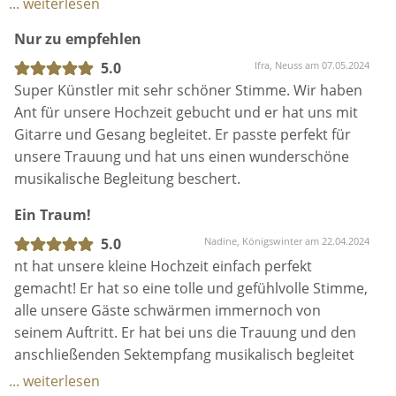
Ein Traum!
5.0
Nadine, Königswinter am 22.04.2024
nt hat unsere kleine Hochzeit einfach perfekt
gemacht! Er hat so eine tolle und gefühlvolle Stimme,
alle unsere Gäste schwärmen immernoch von
seinem Auftritt. Er hat bei uns die Trauung und den
anschließenden Sektempfang musikalisch begleitet
und wir würden ihn immer wieder buchen! Es war so
... weiterlesen
toll!!!! Danke Ant!!!!
Ein wundervoller Sänger! :)
5.0
Charline, Hammerwerk in Engelskirchen am 08.11.2023
Ant hat auf unserer Hochzeit unsere Trauung und
den Sektempfang begleitet. Und wir haben es von
Anfang an keine Sekunde bereut. Wir mussten
unsere Hochzeit durch Corona und andere
Umstände leider 3x verschieben und auch da war