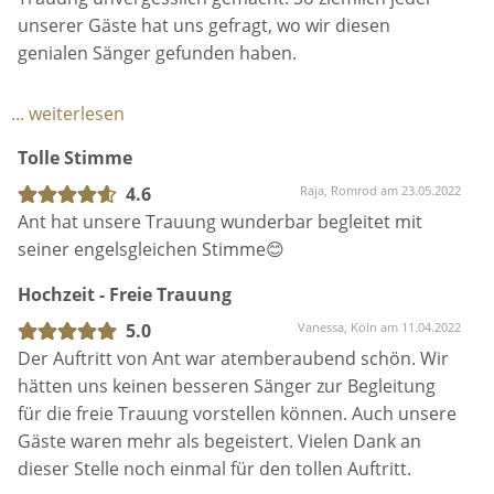
seiner engelsgleichen Stimme😊
Hochzeit - Freie Trauung
5.0
Vanessa, Köln am 11.04.2022
Der Auftritt von Ant war atemberaubend schön. Wir
hätten uns keinen besseren Sänger zur Begleitung
für die freie Trauung vorstellen können. Auch unsere
Gäste waren mehr als begeistert. Vielen Dank an
dieser Stelle noch einmal für den tollen Auftritt.
Freie Trauung und Empfang
5.0
Danijel, Dagobertshausen am 05.04.2022
Ant hat unsere Trauung mit seiner wundervollen
Stimme begleitet. Wir sind überglücklich, dass er da
war und können ihn nur jedem wärmstens ans Herz
legen.
Absolute Empfehlung
Friederike, Waltrop am 02.12.2021