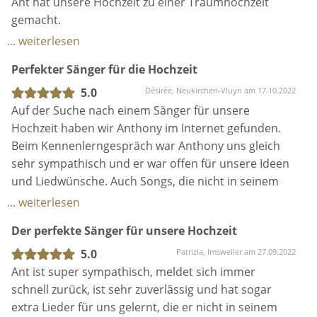
Das macht nicht nur den Sänger sondern auch das
sehr sympathisch und er war offen für unsere Ideen
Brautpaar stolz!
und Liedwünsche. Auch Songs, die nicht in seinem
Vielen Dank Ant für deine super tollen Auftritt und
Repertoire waren, konnten wir uns bei ihm
... weiterlesen
dass du uns bei unserer Hochzeit begleitet hast.
problemlos wünschen.
Der perfekte Sänger für unsere Hochzeit
Alle Abstimmungen, die Organisation und
Zuverlässigkeit..., für alles 100%.
Ebenso zeigte er sich sehr flexibel und
5.0
Patrizia, Imsweiler am 27.09.2022
lösungsorientiert, als es darum ging, dass wir noch
Ant ist super sympathisch, meldet sich immer
zusätzliche Technik für unsere Traurednerin
schnell zurück, ist sehr zuverlässig und hat sogar
benötigten.
extra Lieder für uns gelernt, die er nicht in seinem
Repertoire hatte. Unsere Trauung hat er
Am Tag unserer Hochzeit war Anthony pünktlich
wunderschön begleitet und auch beim Sektempfang
mitsamt seinem Equipment da und machte mit
hinterher waren alle Gäste sehr begeistert. Wir
... weiterlesen
seiner Stimme unsere freie Trauung zu einem ganz
würden Ant jederzeit wieder buchen und können ihn
Wundervolles Gesamtpaket!
besonderen Ereignis.
von ganzem Herzen empfehlen. Ich glaube nicht,
dass einen bessere Sänger für uns gegeben hätte. :)
5.0
Philipp, Großkarlbach am 11.09.2022
Wir sind sehr glücklich mit Anthonys Einsatz und
Wir hatten das Glück Ant auf unserer
können ihn wärmsten weiterempfehlen.
Sommerhochzeit draußen im freien haben zu dürfen.
Per Zufall gefunden war der Kontakt durchgehend