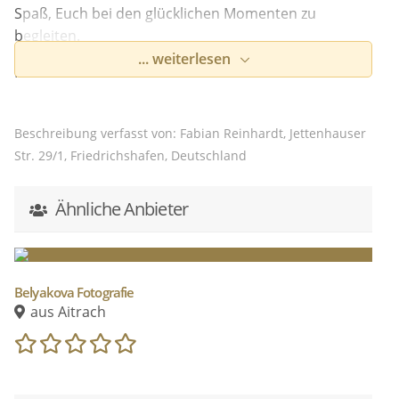
Spaß, Euch bei den glücklichen Momenten zu
begleiten.
... weiterlesen
Ich lasse mich schnell von Eurer Freude begeistern!
Es ist Euer besonderer Tag und für mich immer
wieder ein einzigartiges Erlebnis.
Beschreibung verfasst von: Fabian Reinhardt, Jettenhauser
Mir ist es wichtig, eine sehr gute Atmosphäre
Str. 29/1, Friedrichshafen, Deutschland
zwischen uns aufzubauen. Deswegen ist es mir
wichtig, Euch davor kennenzulernen. Schreibt oder
Ähnliche Anbieter
ruft mich dazu gerne an.
Ich freue mich schon auf Euch!
Belyakova Fotografie
aus Aitrach