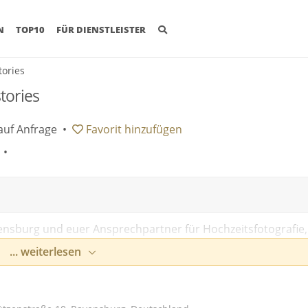
(CURRENT)
N
TOP10
FÜR DIENSTLEISTER
tories
tories
auf Anfrage
•
Favorit
hinzufügen
 •
vensburg und euer Ansprechpartner für Hochzeitsfotografie,
grafie.
... weiterlesen