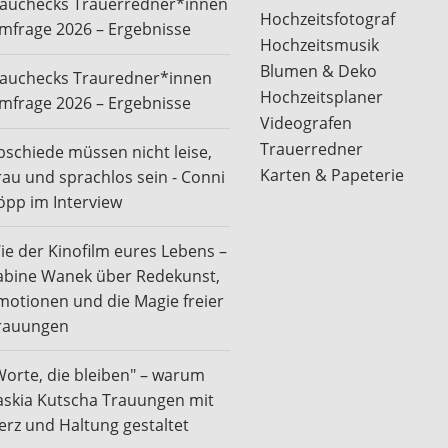
rauchecks Trauerredner*innen
Hochzeitsfotograf
mfrage 2026 – Ergebnisse
Hochzeitsmusik
Blumen & Deko
rauchecks Trauredner*innen
Hochzeitsplaner
mfrage 2026 – Ergebnisse
Videografen
Trauerredner
bschiede müssen nicht leise,
Karten & Papeterie
rau und sprachlos sein - Conni
öpp im Interview
ie der Kinofilm eures Lebens –
abine Wanek über Redekunst,
motionen und die Magie freier
rauungen
Worte, die bleiben" – warum
askia Kutscha Trauungen mit
erz und Haltung gestaltet