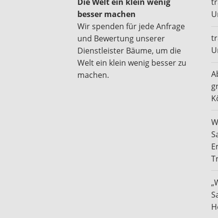
Die Welt ein klein wenig
t
besser machen
U
Wir spenden für jede Anfrage
t
und Bewertung unserer
U
Dienstleister Bäume, um die
Welt ein klein wenig besser zu
A
machen.
g
K
W
S
E
T
„
S
H