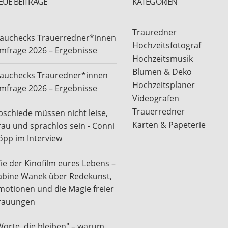
EUE BEITRÄGE
KATEGORIEN
Trauredner
rauchecks Trauerredner*innen
Hochzeitsfotograf
mfrage 2026 – Ergebnisse
Hochzeitsmusik
Blumen & Deko
rauchecks Trauredner*innen
Hochzeitsplaner
mfrage 2026 – Ergebnisse
Videografen
Trauerredner
bschiede müssen nicht leise,
Karten & Papeterie
rau und sprachlos sein - Conni
öpp im Interview
ie der Kinofilm eures Lebens –
abine Wanek über Redekunst,
motionen und die Magie freier
rauungen
Worte, die bleiben" – warum