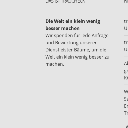
DAS IST TRAUCHECK
N
Die Welt ein klein wenig
t
besser machen
U
Wir spenden für jede Anfrage
t
und Bewertung unserer
U
Dienstleister Bäume, um die
Welt ein klein wenig besser zu
A
machen.
g
K
W
S
E
T
„