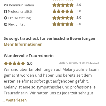
5.0
Kommunikation
5.0
Professionalität
5.0
Preis/Leistung
5.0
Flexibilität
So sorgt traucheck für verlässliche Bewertungen
Mehr Informationen
Wundervolle Traurednerin
5.0
Marion, Eurasburg am 01.12.2023
Wir sind über Empfehlungen auf Melany aufmerksam
gemacht worden und haben uns bereits seit dem
ersten Telefonat sofort gut aufgehoben gefühlt.
Melany ist eine so sympathische und professionelle
Traurednerin. Wir hatten uns zu jederzeit sehr gut
betreut gefühlt. Melany investiert viel Zeit und Mühe
... weiterlesen
in die Organisation und die Vorbereitung der