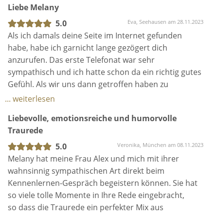
Liebe Melany
Zeremonie, auch in die gemeinsamen Gespräche um
uns besser kennenzulernen, sogar eine
5.0
Eva, Seehausen am 28.11.2023
Locationbesichtigung macht sie mit, um auf alle
Als ich damals deine Seite im Internet gefunden
Gegebenheiten vor Ort gut vorbereitet zu sein.
habe, habe ich garnicht lange gezögert dich
Sie ist wirklich sehr engagiert und hilfsbereit. Wir
anzurufen. Das erste Telefonat war sehr
sind ihr sehr dankbar, dass sie diesen Weg
sympathisch und ich hatte schon da ein richtig gutes
gemeinsam mit uns gegangen ist und diese
Gefühl. Als wir uns dann getroffen haben zu
Zeremonie so wunderschön begleitet hat.
unserem Kennenlern Gespräch war mir schon klar
... weiterlesen
DANKE Melany!
das wir dich gerne dabei haben wollen, und das du
Liebevolle, emotionsreiche und humorvolle
diesen tollen Tag für uns perfekt machst. Du hast
Traurede
uns sehr geholfen bei den Vorbereitungen, standest
uns jeder Zeit mit Rat und Tat zur Seite. Dann kam
5.0
Veronika, München am 08.11.2023
der große Tag und es war einfach alles perfekt. Wir
Melany hat meine Frau Alex und mich mit ihrer
hätten uns niemand besseren vorstellen können wie
wahnsinnig sympathischen Art direkt beim
dich. Du hast diese Rede und die ganze Zeremonie
Kennenlernen-Gespräch begeistern können. Sie hat
so authentisch und liebevoll rübergebracht es war
so viele tolle Momente in Ihre Rede eingebracht,
einfach nur mega wir danken dir sehr für die tolle
so dass die Traurede ein perfekter Mix aus
Zeit. Alles liebe Eva und Didi