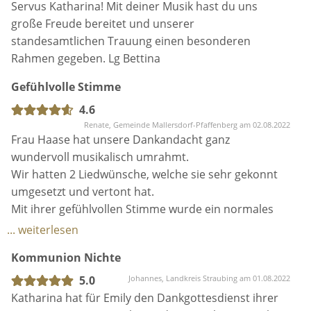
Servus Katharina! Mit deiner Musik hast du uns
und ausländischen Bühnen mit Festivals, OpenAirs,
große Freude bereitet und unserer
Hochzeiten, Partyveranstaltungen, Bierzelten,
standesamtlichen Trauung einen besonderen
Oktoberfesten und der Original Münchner Wiesn.
Rahmen gegeben. Lg Bettina
Gefühlvolle Stimme
Auf YouTube findet Ihr meine eigenen Songs, Cover-
4.6
sowie (neu und modern arrangierte) Kirchen- und
Renate, Gemeinde Mallersdorf-Pfaffenberg am 02.08.2022
Gospellieder.
Frau Haase hat unsere Dankandacht ganz
wundervoll musikalisch umrahmt.
Denn Kirchenmusik kann modern arrangiert richtig
Wir hatten 2 Liedwünsche, welche sie sehr gekonnt
schön sein. Sie muss nicht immer opernhaft und
umgesetzt und vertont hat.
quietschig klingen, sondern darf auch mal soulig und
Mit ihrer gefühlvollen Stimme wurde ein normales
poppig sein. Es sei denn, Ihr wünscht Euch ein Ave
Gottesloblied einzigartig. Ihre Eigenkompositionen
... weiterlesen
Maria ;-)
fügen sich wunderbar mit ein.
Kommunion Nichte
Lautstärke war super passend, dank eigener
Musikanlage.
5.0
Johannes, Landkreis Straubing am 01.08.2022
Ich freu mich darauf, Euch zu berühren!
Uns hat es sehr gut gefallen.
Katharina hat für Emily den Dankgottesdienst ihrer