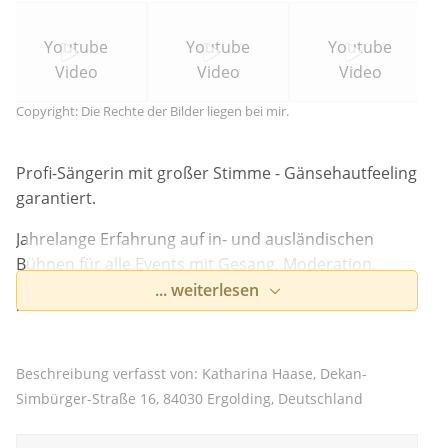
Youtube
Youtube
Youtube
Video
Video
Video
Copyright: Die Rechte der Bilder liegen bei mir.
Profi-Sängerin mit großer Stimme - Gänsehautfeeling
garantiert.
Jahrelange Erfahrung auf in- und ausländischen
Bühnen für alle Events mit Gesang, Moderation,
eigenen deutschen Kompositionen als Singer-
... weiterlesen
Songwriter Rock/Pop und Unterhaltungsmusik:
Schlager, Charts, Partyhits, Rock, Oldies, Tanzmusik
(damit für jeden das Richtige dabei ist)
Beschreibung verfasst von: Katharina Haase, Dekan-
Simbürger-Straße 16, 84030 Ergolding, Deutschland
Festivals, Biergarten, kleine und große
Veranstaltungen als SingerSongwriterin (als Solistin