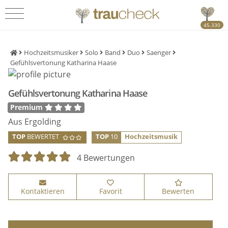
45.330
Hochzeitsmusiker
Solo
Band
Duo
Saenger
Gefühlsvertonung Katharina Haase
Gefühlsvertonung Katharina Haase
Premium
Aus Ergolding
TOP
BEWERTET
TOP
10
Hochzeitsmusik
4 Bewertungen
Kontaktieren
Favorit
Bewerten