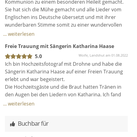
Kommunion zu einem besonderen Heileit gemacht.
Sie hat sich die Mühe gemacht und alle Lieder vom
Englischen ins Deutsche übersetzt und mit ihrer
wunderbaren Stimme somit zu einer wundervollen
Erinnerung gemacht.
... weiterlesen
Freie Trauung mit Sängerin Katharina Haase
5.0
Woife, Landshut am 01.08.2022
Ich bin Hochzeitsfotograf mit Drohne und habe die
Sängerin Katharina Haase auf einer Freien Trauung
erlebt und war begeistert.
Die Hochzeitsgäste und die Braut hatten Tränen in
den Augen bei den Liedern von Katharina. Ich fand
ihre selbst komponierten Songs "Ich wünsch Dir"
... weiterlesen
und ganz besonders das bayerische "Lehn dein Kopf
an" super. Die Stimme der Sängerin ist
Buchbar für
bemerkenswert. Samtig, klar und auch mal kratzig.
Katharina ist sehr kurzfristig als Ersatz für eine