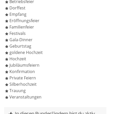
Betriebsfeier
kranke Sängerin eingesprungen und man merkt,
Dorffest
dass sie seit Jahren als Sängerin arbeitet. Sie weiß
Empfang
was sie tut und man hört ihr so gerne zu.
Eröffnungsfeier
Familienfeier
Festivals
Gala-Dinner
Geburtstag
goldene Hochzeit
Hochzeit
Jubiläumsfeiern
Konfirmation
Private Feiern
Silberhochzeit
Trauung
Veranstaltungen
In diesen Bundesländern bist du aktiv