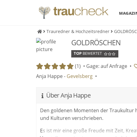
MAGAZI
Trauredner & Hochzeitsredner
GOLDRÖS
GOLDRÖSCHEN
TOP
BEWERTET
(1) •
Gage: auf Anfrage
•
Anja Happe -
Gevelsberg
•
Über Anja Happe
Den goldenen Momenten der Traukultur hab
und Kulturen verschrieben.
Es ist mir eine große Freude mit Zeit, Kr