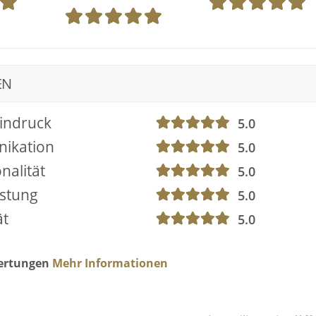
EN
indruck
5.0
ikation
5.0
nalität
5.0
istung
5.0
ät
5.0
wertungen
Mehr Informationen