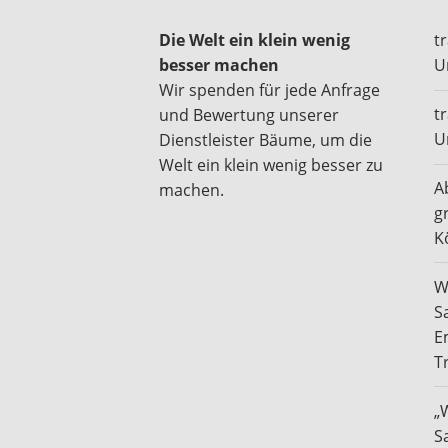
Die Welt ein klein wenig
t
besser machen
U
Wir spenden für jede Anfrage
t
und Bewertung unserer
U
Dienstleister Bäume, um die
Welt ein klein wenig besser zu
A
machen.
g
K
W
S
E
T
„
S