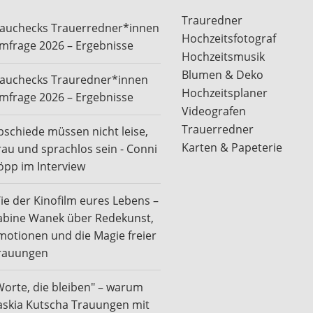
Trauredner
rauchecks Trauerredner*innen
Hochzeitsfotograf
mfrage 2026 – Ergebnisse
Hochzeitsmusik
Blumen & Deko
rauchecks Trauredner*innen
Hochzeitsplaner
mfrage 2026 – Ergebnisse
Videografen
Trauerredner
bschiede müssen nicht leise,
Karten & Papeterie
rau und sprachlos sein - Conni
öpp im Interview
ie der Kinofilm eures Lebens –
abine Wanek über Redekunst,
motionen und die Magie freier
rauungen
Worte, die bleiben" – warum
askia Kutscha Trauungen mit