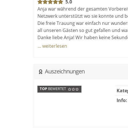
5.0
Anja war während der gesamten Vorbereitu
Netzwerk unterstützt wo sie konnte und be
Die freie Trauung war einfach nur wunder
all unseren Gästen so gut gefallen und w
Danke liebe Anja! Wir haben keine Sekund
empfehlen Dich aus ganzem Herzen weite
... weiterlesen
Auszeichnungen
TOP
BEWERTET
Kate
Info: