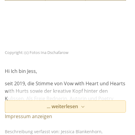
Eingebettetes Youtube Video
Indem Du auf diese Fläche klickst,
Copyright: (c) Fotos Ina Dschafarow
erklärst Du Dich damit einverstanden,
dass eine Verbindung zu YouTube
hergestellt wird.
Hi Ich bin Jess,
seit 2019, die Stimme von Vow with Heart und Hearts
with Hurts sowie der kreative Kopf hinter den
Kulissen. Als Freie Rednerin, Autorin und Poetry
Slammerin habe ich eine große Leidenschaft für die
... weiterlesen
Weitere Informationen zum Datenschutz bei
Kunst und die Kraft des geschrieben sowie
„YouTube“ findest Du
Impressum anzeigen
gesprochenen Wortes. Ich liebe es Geschichten zu
in der
Datenschutzerklärung
des Anbieters.
Opt-Out
erzählen die voller Wahrheit sind und Echt. Vom
Beschreibung verfasst von: Jessica Blankenhorn,