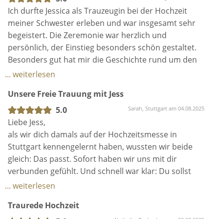
Ich durfte Jessica als Trauzeugin bei der Hochzeit
meiner Schwester erleben und war insgesamt sehr
begeistert. Die Zeremonie war herzlich und
persönlich, der Einstieg besonders schön gestaltet.
Besonders gut hat mir die Geschichte rund um den
Antrag gefallen – vor allem, weil ich selbst ein paar
... weiterlesen
neue Details erfahren habe, wie zum Beispiel, wie der
Unsere Freie Trauung mit Jess
Bräutigam an den Ring gekommen ist. Das hat der
Rede eine sehr persönliche verliehen.
5.0
Sarah, Stuttgart am 04.08.2025
Liebe Jess,
Die Atmosphäre während der Trauung war
als wir dich damals auf der Hochzeitsmesse in
emotional – genau richtig für diesen besonderen
Stuttgart kennengelernt haben, wussten wir beide
Moment. Auch die Länge der Rede war gut gewählt –
gleich: Das passt. Sofort haben wir uns mit dir
nicht zu kurz, nicht zu lang.
verbunden gefühlt. Und schnell war klar: Du sollst
unsere Traurednerin für unsere einzigartige freie
... weiterlesen
Ein kleiner Verbesserungsvorschlag meinerseits: Für
Trauung sein.
Traurede Hochzeit
mich persönlich wäre vielleicht schöner gewesen,
wenn die Geschichte am Stück erzählt worden wäre,