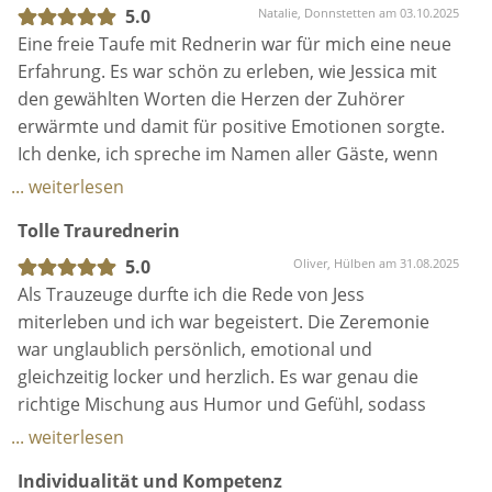
5.0
Natalie, Donnstetten am 03.10.2025
Eine freie Taufe mit Rednerin war für mich eine neue
Erfahrung. Es war schön zu erleben, wie Jessica mit
den gewählten Worten die Herzen der Zuhörer
erwärmte und damit für positive Emotionen sorgte.
Ich denke, ich spreche im Namen aller Gäste, wenn
ich sage: ihre Worte haben uns berührt!
... weiterlesen
Tolle Traurednerin
5.0
Oliver, Hülben am 31.08.2025
Als Trauzeuge durfte ich die Rede von Jess
miterleben und ich war begeistert. Die Zeremonie
war unglaublich persönlich, emotional und
gleichzeitig locker und herzlich. Es war genau die
richtige Mischung aus Humor und Gefühl, sodass
wirklich alle Gäste gefesselt waren. Man hat gespürt,
... weiterlesen
wie viel Vorbereitung und Herzblut in den Worten
Individualität und Kompetenz
steckte – es war einfach perfekt auf das Brautpaar