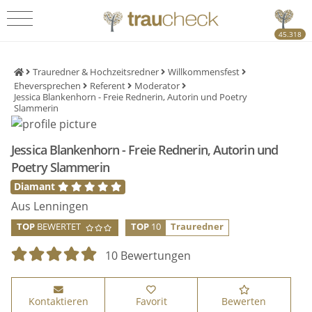
45.318
Trauredner & Hochzeitsredner
Willkommensfest
Eheversprechen
Referent
Moderator
Jessica Blankenhorn - Freie Rednerin, Autorin und Poetry
Slammerin
Jessica Blankenhorn - Freie Rednerin, Autorin und
Poetry Slammerin
Diamant
Aus Lenningen
TOP
BEWERTET
TOP
10
Trauredner
10 Bewertungen
Kontaktieren
Favorit
Bewerten