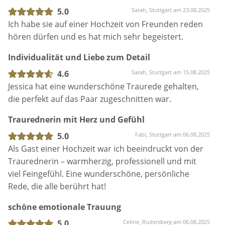
zugeschnitten. Viele Gäste haben mir im Nachhinein
5.0
Sarah, Stuttgart am 23.08.2025
gesagt, dass sie selten so eine schöne und
Ich habe sie auf einer Hochzeit von Freunden reden
authentische Trauung erlebt haben. Für mich war es
hören dürfen und es hat mich sehr begeistert.
ein unvergesslicher Moment, den ich jedem nur
Individualität und Liebe zum Detail
weiterempfehlen kann.
4.6
Sarah, Stuttgart am 15.08.2025
Jessica hat eine wunderschöne Traurede gehalten,
die perfekt auf das Paar zugeschnitten war.
Traurednerin mit Herz und Gefühl
5.0
Fabi, Stuttgart am 06.08.2025
Als Gast einer Hochzeit war ich beeindruckt von der
Traurednerin – warmherzig, professionell und mit
viel Feingefühl. Eine wunderschöne, persönliche
Rede, die alle berührt hat!
schöne emotionale Trauung
5.0
Celine, Rudersberg am 06.08.2025