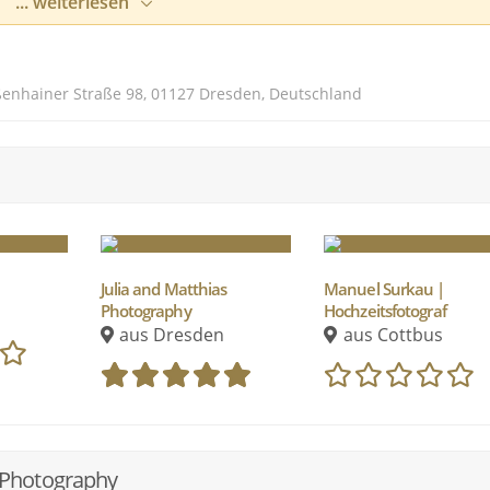
... weiterlesen
n, die ehrliche Charaktere zeigen und viel Gefühl
tsfotograf in Dresden bist, der besonders die natürliche 
ßenhainer Straße 98, 01127 Dresden, Deutschland
bei mir genau richtig!
Julia and Matthias
Manuel Surkau |
Photography
Hochzeitsfotograf
aus Dresden
aus Cottbus
 Photography