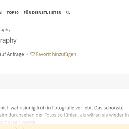
(CURRENT)
N
TOP10
FÜR DIENSTLEISTER
raphy
graphy
auf Anfrage
•
Favorit
hinzufügen
mich wahnsinnig früh in Fotografie verliebt. Das schönste
im durchsehen der Fotos so fühlen, als wären sie wieder in
eschossen wurde.