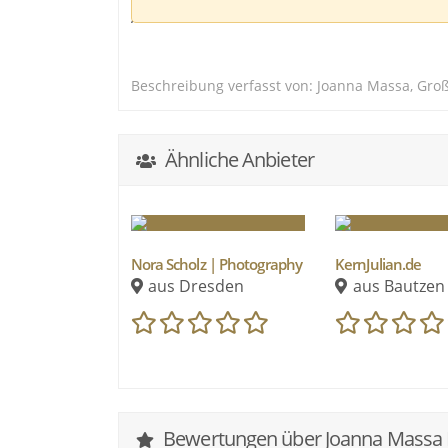
Authentische und nahe Hochzeitsreportage
transportieren sind meine Herzenssache.
Wenn du auf der Suche nach einem Hochzei
Beschreibung verfasst von: Joanna Massa, Gro
ungestellte Fotografie liebt, dann bist du 
Ähnliche Anbieter
Nora Scholz | Photography
KernJulian.de
aus Dresden
aus Bautzen
Bewertungen über Joanna Massa