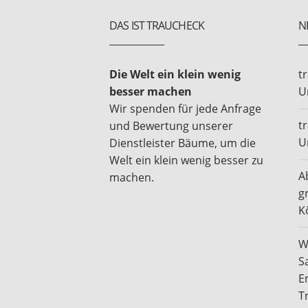
DAS IST TRAUCHECK
N
Die Welt ein klein wenig
t
besser machen
U
Wir spenden für jede Anfrage
t
und Bewertung unserer
U
Dienstleister Bäume, um die
Welt ein klein wenig besser zu
A
machen.
g
K
W
S
E
T