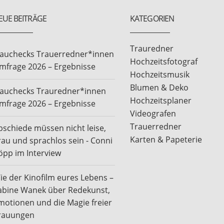
EUE BEITRÄGE
KATEGORIEN
Trauredner
rauchecks Trauerredner*innen
Hochzeitsfotograf
mfrage 2026 – Ergebnisse
Hochzeitsmusik
Blumen & Deko
rauchecks Trauredner*innen
Hochzeitsplaner
mfrage 2026 – Ergebnisse
Videografen
Trauerredner
bschiede müssen nicht leise,
Karten & Papeterie
rau und sprachlos sein - Conni
öpp im Interview
ie der Kinofilm eures Lebens –
abine Wanek über Redekunst,
motionen und die Magie freier
rauungen