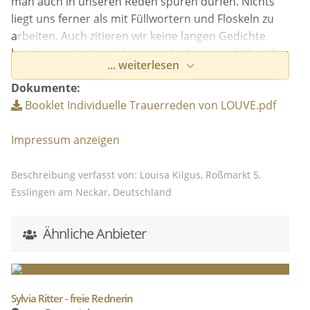
man auch in unseren Reden spüren dürfen. Nichts
liegt uns ferner als mit Füllwortern und Floskeln zu
arbeiten. Auch zitieren wir keine langen Gedichte
berühmter Lyriker daher, um die Seiten zu füllen. Der
... weiterlesen
bzw. die Verstorbene und das nahes Umfeld geben
uns genug an die Hand, um eine treffende und
Dokumente:
herzliche Rede zu schreiben.
Booklet Individuelle Trauerreden von LOUVE.pdf
Impressum anzeigen
Beschreibung verfasst von: Louisa Kilgus, Roßmarkt 5,
Esslingen am Neckar, Deutschland
Ähnliche Anbieter
Sylvia Ritter - freie Rednerin