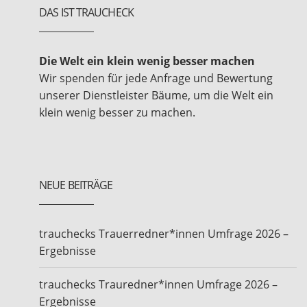
Integrierung von Bildern und Grafiken
DAS IST TRAUCHECK
Erstellung von Diashows / Slideshows
Die Welt ein klein wenig besser machen
Teilvorschauen zur Überprüfung (per E-Mail /
Wir spenden für jede Anfrage und Bewertung
WhatsApp / Telegram...)
unserer Dienstleister Bäume, um die Welt ein
klein wenig besser zu machen.
Aushändigung des fertigen Videos als
Download oder auf USB-Stick
NEUE BEITRÄGE
Mehr Informationen und Beispielvideos findet ihr
auf meiner Homepage:
https://mb85.de/videoschnitt-videos-schneiden-
trauchecks Trauerredner*innen Umfrage 2026 –
lassen.html
Ergebnisse
trauchecks Trauredner*innen Umfrage 2026 –
Ergebnisse
Ich freue mich schon euer Hochzeitsvideo schneiden