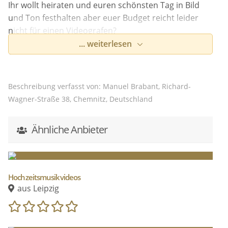
Ihr wollt heiraten und euren schönsten Tag in Bild
und Ton festhalten aber euer Budget reicht leider
nicht für einen Videografen?
... weiterlesen
Wie wäre es denn, wenn eure Hochzeitsgäste dies
übernehmen würden?
Fast jeder hat heutzutage ein Smartphone / eine
Beschreibung verfasst von: Manuel Brabant, Richard-
Kamera und mittlerweile machen diese Geräte so
Wagner-Straße 38, Chemnitz, Deutschland
gute Foto und Videoaufnahmen, dass man dies
schon den Hochzeitsgästen überlassen kann.
Ähnliche Anbieter
Das Ergebnis sind lustige Momente, liebevolle
Szenen und lachende Menschen authentisch gefilmt
aus der Sicht der eigenen Verwandten und Freunde.
Hochzeitsmusikvideos
aus Leipzig
Aus diesen Aufnahmen schneide ich euch ein
einzigartiges Hochzeitsvideo zusammen welches
man sich immer wieder gerne anschaut.