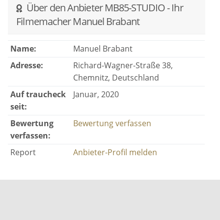
Auch ein besonderes Geschenk für das
Über den Anbieter MB85-STUDIO - Ihr
Brautpaar
Filmemacher Manuel Brabant
Name:
Manuel Brabant
Leistungen des Videoschnitts:
Adresse:
Richard-Wagner-Straße 38,
Entfernung von Drehfehlern
Chemnitz, Deutschland
Auf traucheck
Januar, 2020
Farbkorrekturen
seit:
Tonoptimierung
Bewertung
Bewertung verfassen
verfassen:
musikalische Untermalung passend zur
Situation
Report
Anbieter-Profil melden
Reduzierung von Verwacklungen
Überblendungen, Effekte und Animationen
Titel und Texteinblendungen