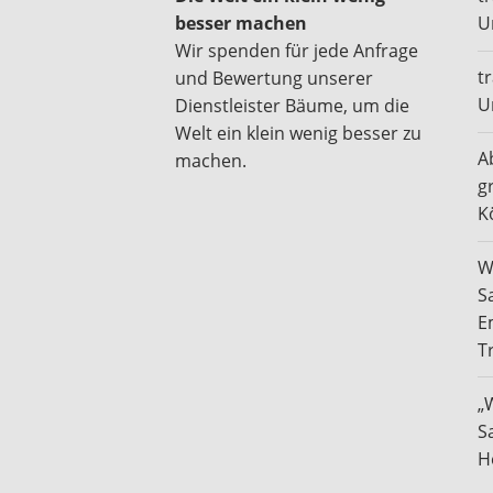
besser machen
U
Wir spenden für jede Anfrage
t
und Bewertung unserer
U
Dienstleister Bäume, um die
Welt ein klein wenig besser zu
A
machen.
g
K
W
S
E
T
„
S
H