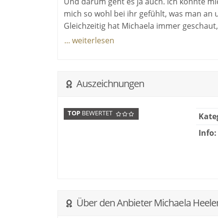
Und darum geht es ja auch. Ich konnte m
der Distanz jederzeit wieder dabei haben 
mich so wohl bei ihr gefühlt, was man an u
Gleichzeitig hat Michaela immer geschaut,
am Anzug oder Kleid gezuppelt, als es an 
... weiterlesen
Alle unsere Gäste waren auch wirklich beg
geäußert. Jeder hat sich einfach wohl gefüh
Wir sind wirklich überwältigt, wie schön d
Auszeichnungen
Michaela ist die beste Wahl :)
TOP
BEWERTET
Kate
Info:
Über den Anbieter Michaela Heele