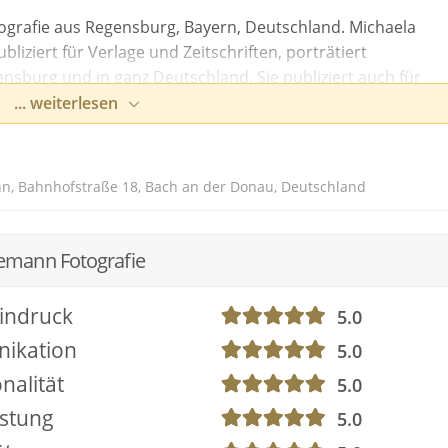
grafie aus Regensburg, Bayern, Deutschland. Michaela
bliziert für Verlage und Zeitschriften, porträtiert
burg und in ganz Deutschland. Sie publiziert auch für
Michaela bevorzugt mit natürlichem Licht und hält die
... weiterlesen
n in natürlich schönen Bildern fest.
n, Bahnhofstraße 18, Bach an der Donau, Deutschland
emann Fotografie
indruck
5.0
ikation
5.0
nalität
5.0
istung
5.0