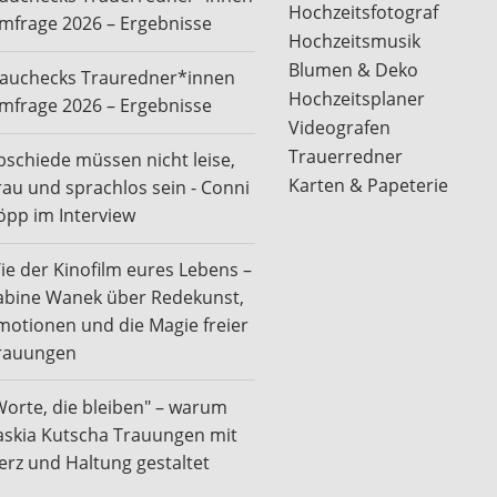
Hochzeitsfotograf
mfrage 2026 – Ergebnisse
Hochzeitsmusik
Blumen & Deko
rauchecks Trauredner*innen
Hochzeitsplaner
mfrage 2026 – Ergebnisse
Videografen
Trauerredner
bschiede müssen nicht leise,
Karten & Papeterie
rau und sprachlos sein - Conni
öpp im Interview
ie der Kinofilm eures Lebens –
abine Wanek über Redekunst,
motionen und die Magie freier
rauungen
Worte, die bleiben" – warum
askia Kutscha Trauungen mit
erz und Haltung gestaltet