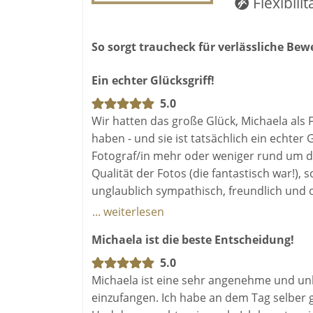
Flexibilit
So sorgt traucheck für verlässliche Be
Ein echter Glücksgriff!
5.0
Wir hatten das große Glück, Michaela als 
haben - und sie ist tatsächlich ein echter 
Fotograf/in mehr oder weniger rund um di
Qualität der Fotos (die fantastisch war!),
unglaublich sympathisch, freundlich und 
mitbekommt, dass sie da ist. Sie fängt v
... weiterlesen
- so wirken die Fotos nicht gestellt, sond
Michaela ist die beste Entscheidung!
vor der Kamera und Michaela hat es sowo
Hochzeitstag geschafft, eine so lockere u
5.0
sein konnten und uns sehr wohl gefühlt ha
Michaela ist eine sehr angenehme und unko
Klasse! Ein Foto-Shooting mit Michaela m
einzufangen. Ich habe an dem Tag selber 
und Nachgang war absolut unkompliziert,