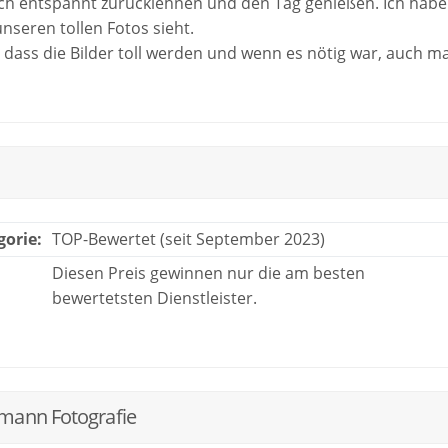
ich entspannt zurücklehnen und den Tag genießen. Ich habe
wollen!
nseren tollen Fotos sieht.
 dass die Bilder toll werden und wenn es nötig war, auch ma
das Shooting ging.
eistert und haben sich über ihre angenehme Art sehr positi
lt..es fühlte sich für niemanden gekünstelt oder gestellt an
ie Fotos geworden sind!
gorie:
TOP-Bewertet (seit September 2023)
Diesen Preis gewinnen nur die am besten
bewertetsten Dienstleister.
mann Fotografie