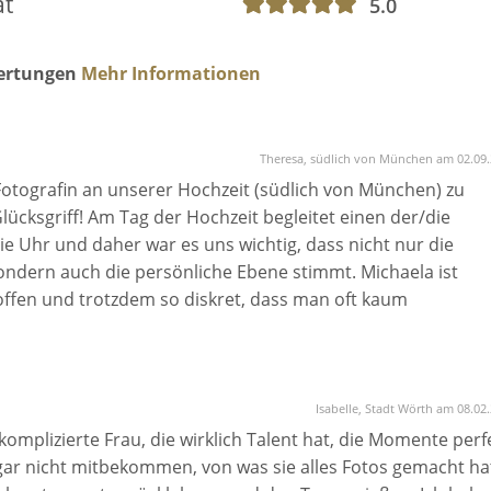
ät
5.0
wertungen
Mehr Informationen
Theresa, südlich von München am 02.09
Fotografin an unserer Hochzeit (südlich von München) zu
Glücksgriff! Am Tag der Hochzeit begleitet einen der/die
e Uhr und daher war es uns wichtig, dass nicht nur die
 sondern auch die persönliche Ebene stimmt. Michaela ist
offen und trotzdem so diskret, dass man oft kaum
iele kleine Momente und dadurch die Atmosphäre des Tages e
ern total authentisch. Wir stehen beide nicht sonderlich gern
hl bei unserem Verlobungs-Shooting, als auch am
nd natürliche Atmosphäre zu schaffen, dass wir ganz gelass
Isabelle, Stadt Wörth am 08.02
ben. Die Fotos, die dabei entstanden sind, sind wirklich gr
mplizierte Frau, die wirklich Talent hat, die Momente perf
acht einfach Spaß! Auch die Kommunikation mit ihr im Vorfe
gar nicht mitbekommen, von was sie alles Fotos gemacht ha
 professionell und zuvorkommend. Wir würden Michaela tro