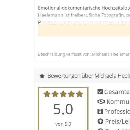
Emotional-dokumentarische Hochzeitsfoto
Heelemann ist freiberufliche Fotografin, pu
Privatpersonen und Unternehmen in Regens
Verlage und Zeitschriften, dabei arbeitet 
einzigartige Verbindung zwischen Mensche
Beschreibung verfasst von: Michaela Heeleman
Bewertungen über Michaela Heel
Gesamte
Kommun
5.0
Professio
Preis/Le
von 5.0