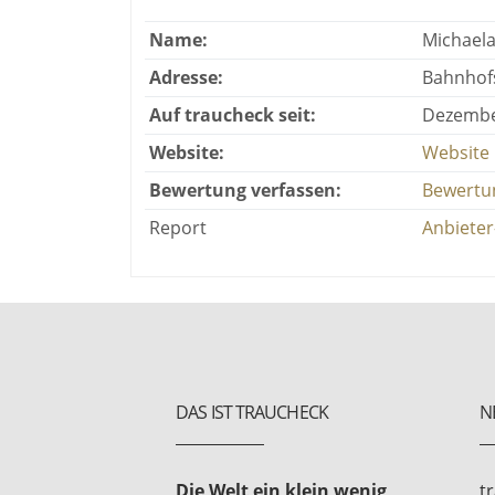
Name:
Michael
Adresse:
Bahnhofs
Auf traucheck seit:
Dezembe
Website:
Website
Bewertung verfassen:
Bewertu
Report
Anbieter
DAS IST TRAUCHECK
N
Die Welt ein klein wenig
t