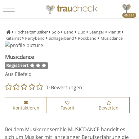
45.334
Hochzeitsmusiker
Solo
Band
Duo
Saenger
Pianist
Gitarrist
Partyband
Schlagerband
Rockband
Musicdance
Musicdance
Registriert
Aus Ellefeld
0 Bewertungen
Kontaktieren
Favorit
Bewerten
Bei dem Musikerensemble MUSICDANCE handelt es
sich um Musiker mit jahrelanger Berufserfahrung die