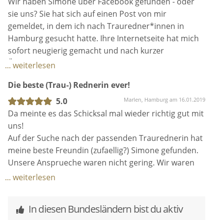
Wir haben Simone über Facebook gefunden - oder
die Kirsche aufgesetzt hast 😘
sie uns? Sie hat sich auf einen Post von mir
Was sollen wir noch sagen - spätestens in 25 Jahren
… nicht nur den Gästen das ein oder andere
gemeldet, in dem ich nach Trauredner*innen in
sehen wir uns zur Goldenen Hochzeit wieder. ❤️‍🔥
Tränchen in die Augen gezaubert, ein breites Grinsen
Hamburg gesucht hatte. Ihre Internetseite hat mich
sowieso… diese tolle Frau bringt sogar die Möwen
sofort neugierig gemacht und nach kurzer
zum Lachen ❤️😂 ( Insider)
Überlegung haben wir ein Kennlerntermin für
... weiterlesen
Anfang Januar 2020 ausgemacht. Dass wir unbedingt
Die beste (Trau-) Rednerin ever!
wollen, dass sie unsere Trauung ausführt, war uns
nach diesem Kennenlernen sofort klar. Wir haben
5.0
Marlen, Hamburg am 16.01.2019
nie Kontakt zu jemand anderem aufgenommen.
Da meinte es das Schicksal mal wieder richtig gut mit
Kurz darauf ist Corona ausgebrochen und für alle
uns!
war unklar, ob und wie es weiter geht, aber
Auf der Suche nach der passenden Traurednerin hat
gemeinsam haben wir die Hoffnung nicht
meine beste Freundin (zufaellig?) Simone gefunden.
aufgegeben und mit Simone zusammen die Hochzeit
Unsere Ansprueche waren nicht gering. Wir waren
vorbereitet. Ihre Fragebögen haben die Vorfreude
auf der Suche nach jemandem der zu unserer
... weiterlesen
auf den großen Tag nur noch stärker gemacht. Sie
unkonventionellen Trauung und Geschichte passt.
war zu jeder Zeit ansprechbar für uns.
Jemand, der keine eingestaubte, abgedroschene
In diesen Bundesländern bist du aktiv
Zum Glück haben wir auf einem Schiff geheiratet und
nullacht fuenfzehn Rede halten wird. Es sollte