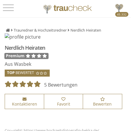
45.332
Trauredner & Hochzeitsredner
Nerdlich Heiraten
Nerdlich Heiraten
Premium
Aus Wasbek
TOP
BEWERTET
5 Bewertungen
Kontaktieren
Favorit
Bewerten
Copyright: https://www.hochzeitsfotografin-bekka.de/