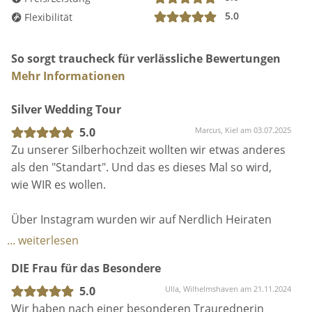
mit „Es war einmal..“, aber enden definitiv immer mit
5.0
Flexibilität
„Happily ever after“, wenn ich mich bei Euch lächelnd
nach der Trauung verabschiede.
So sorgt traucheck für verlässliche Bewertungen
Mehr Informationen
Silver Wedding Tour
5.0
Marcus, Kiel am 03.07.2025
Zu unserer Silberhochzeit wollten wir etwas anderes
als den "Standart". Und das es dieses Mal so wird,
wie WIR es wollen.
Über Instagram wurden wir auf Nerdlich Heiraten
aufmerksam und die Mischung aus Nerd und
... weiterlesen
Metalhead fanden wir sehr spannend.
DIE Frau für das Besondere
So nahmen wir Kontakt auf, trafen uns zu einem
5.0
Ulla, Wilhelmshaven am 21.11.2024
Vorgespräch und entschieden recht schnell, das
Wir haben nach einer besonderen Traurednerin