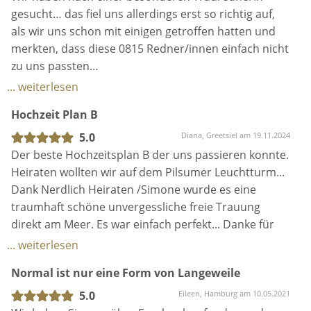
Simone die Person war, welche die Erneuerung
gesucht… das fiel uns allerdings erst so richtig auf,
unseres Eheversprechens durchführen sollte.
als wir uns schon mit einigen getroffen hatten und
merkten, dass diese 0815 Redner/innen einfach nicht
Simone machte es sehr persönlich, bezog unsere
zu uns passten…
Vertrauenspersonen mit ein und erschuf eine Rede,
Wir wollten eine romantische aber keinesfalls
... weiterlesen
die unsere gemeinsame Zeit bis hierhin humorvoll
langweilige und streife Hochzeit…
Hochzeit Plan B
und emotional einfing und die (ehemalige)
Und dann lernten wir durch einen sehr glücklichen
Trauzeugin zum Weinen brachte.
Zufall Simone kennen ❤️
5.0
Diana, Greetsiel am 19.11.2024
Liebe auf den ersten Blick 💕
Der beste Hochzeitsplan B der uns passieren konnte.
Unsere Gäste fanden die Zeremonie ebenfalls
Ihre Art und vorallem die Mühe die sie sich gab
Heiraten wollten wir auf dem Pilsumer Leuchtturm...
wunderschön.
unseren Tag genauso zu gestalten wir wir es uns
Dank Nerdlich Heiraten /Simone wurde es eine
gewünscht haben, war total herausragend.
traumhaft schöne unvergessliche freie Trauung
Im Grunde fehlen uns aber die Worte, um der
Man merkt das Simone ihre Sache wirklich mit
direkt am Meer. Es war einfach perfekt... Danke für
Trauung und vorallem Simone gerecht zu werden.
Herzblut macht ❤️
deine Freundschaft liebe Simone.
... weiterlesen
Wir hatten dank Simone eine wirklich wunderschöne,
Noch einmal ein laut gegröhltes DANKÖ🤘von uns an
Normal ist nur eine Form von Langeweile
außergewöhnliche, lustige und dazu noch
eine ganz besondere Person für ein ganz
emotionale Trauung.
5.0
Eileen, Hamburg am 10.05.2021
besonderen Tag.
Vielen Dank das du unseren besonderen Tag noch