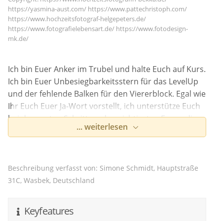
https://yasmina-aust.com/ https://www.pattechristoph.com/
https://www.hochzeitsfotograf-helgepeters.de/
https://www.fotografielebensart.de/ https://www.fotodesign-
mk.de/
Ich bin Euer Anker im Trubel und halte Euch auf Kurs.
Ich bin Euer Unbesiegbarkeitsstern für das LevelUp
und der fehlende Balken für den Viererblock. Egal wie
Ihr Euch Euer Ja-Wort vorstellt, ich unterstütze Euch
bei den ersten Schritten, der wichtigsten Frage, die
... weiterlesen
nach dem Universum und dem ganzen Rest.
Egal ob der Winter kommt oder die
Grinsekatze verschwindet, ich möchte Euch bei
Beschreibung verfasst von: Simone Schmidt, Hauptstraße
Eurem schönsten Murmeltiertag helfen.
31C, Wasbek, Deutschland
Mein Name ist Simone, wenn wir uns nach der
Hochzeit wiedersehen, dürft ihr meinen anderen
Keyfeatures
Namen erfahren, aber niemals dreifach