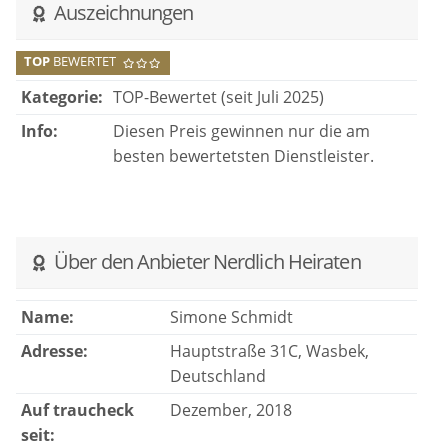
Auszeichnungen
Simone nicht aus der Fassung bringen.
Wir sind so froh darueber Simone gefunden zu
TOP
BEWERTET
haben und koennen uns nicht vorstellen wie dieser
Kategorie:
TOP-Bewertet (seit Juli 2025)
Tag ohne sie verlaufen waere. Sie wird fuer immer in
Info:
Diesen Preis gewinnen nur die am
unseren Herzen bleiben und wir werden immer
besten bewertetsten Dienstleister.
dankbar sein fuer diesen unvergesslichen Tag. Ohne
Zweifel, moechten wir jedem der vor der Wahl steht
sagen: sucht nicht weiter, ihr habt die Beste
gefunden!
Über den Anbieter Nerdlich Heiraten
Name:
Simone Schmidt
Adresse:
Hauptstraße 31C, Wasbek,
Deutschland
Auf traucheck
Dezember, 2018
seit: