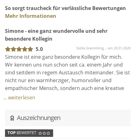
So sorgt traucheck für verlässliche Bewertungen
Mehr Informationen
Simone - eine ganz wundervolle und sehr
besondere Kollegin
5.0
Stella Grammling, - am 20.01.2020
Simone ist eine ganz besondere Kollegin für mich.
Wir kennen uns nun schon seit ca. einem Jahr und
sind seitdem in regem Austausch miteinander. Sie ist
nicht nur ein warmherziger, humorvoller und
empathischer Mensch, sondern auch eine kreative
und sehr professionelle Rednerin. Schon oft hat mir
... weiterlesen
ein Austausch mit ihr geholfen, neue und spannende
Perspektiven zu finden auf mein eigenes Schreiben
Auszeichnungen
von Reden und Begleiten von Paaren. Liebe Simone,
ich bin dankbar, dass unsere Wege sich gekreuzt
TOP
BEWERTET
haben und dass wir uns austauschen können! Du