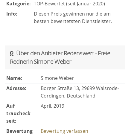
bist eine wundervolle Kollegin und ein unglaublich
Kategorie:
TOP-Bewertet (seit Januar 2020)
toller Mensch!
Info:
Diesen Preis gewinnen nur die am
besten bewertetsten Dienstleister.
Über den Anbieter Redenswert - Freie
Rednerin Simone Weber
Name:
Simone Weber
Adresse:
Borger Straße 13, 29699 Walsrode-
Cordingen, Deutschland
Auf
April, 2019
traucheck
seit:
Bewertung
Bewertung verfassen