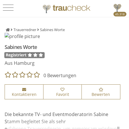
45.318
Trauerredner
Sabines Worte
Sabines Worte
Registriert
Aus Hamburg
0 Bewertungen
Kontaktieren
Favorit
Bewerten
Die bekannte TV- und Eventmoderatorin Sabine
Stamm begleitet Sie als sehr
erfahrene Trauerrednerin, um gemeinsam würdevoll