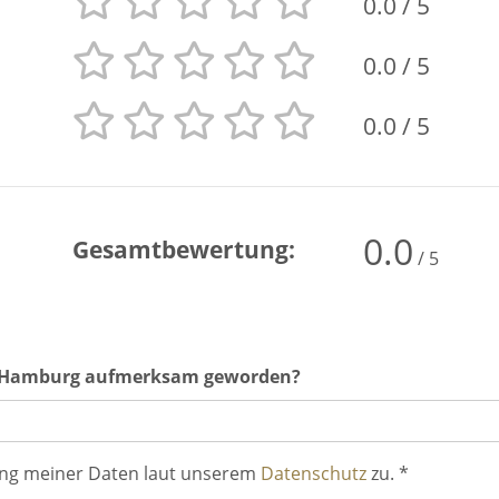
0.0
/ 5
0.0
/ 5
0.0
/ 5
0.0
Gesamtbewertung:
/ 5
ow Hamburg aufmerksam geworden?
ung meiner Daten laut unserem
Datenschutz
zu. *