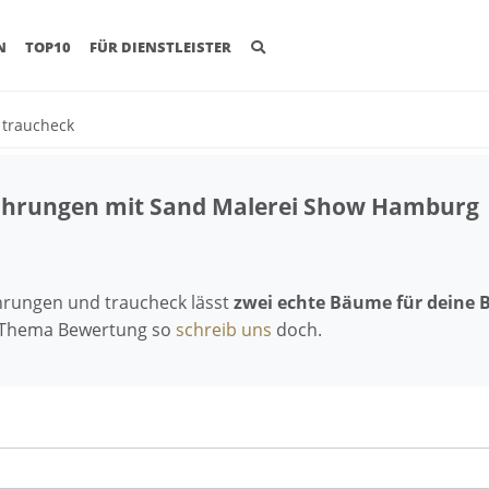
(CURRENT)
N
TOP10
FÜR DIENSTLEISTER
t traucheck
fahrungen mit Sand Malerei Show Hamburg
ahrungen und traucheck lässt
zwei echte Bäume für deine 
 Thema Bewertung so
schreib uns
doch.