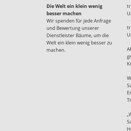
Die Welt ein klein wenig
t
besser machen
U
Wir spenden für jede Anfrage
t
und Bewertung unserer
U
Dienstleister Bäume, um die
Welt ein klein wenig besser zu
A
machen.
g
K
W
S
E
T
„
S
H