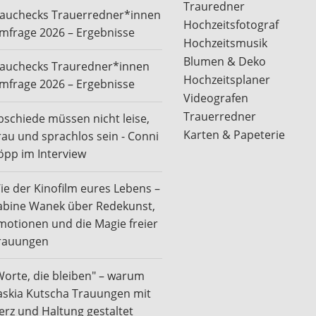
Trauredner
rauchecks Trauerredner*innen
Hochzeitsfotograf
mfrage 2026 – Ergebnisse
Hochzeitsmusik
Blumen & Deko
rauchecks Trauredner*innen
Hochzeitsplaner
mfrage 2026 – Ergebnisse
Videografen
Trauerredner
bschiede müssen nicht leise,
Karten & Papeterie
rau und sprachlos sein - Conni
öpp im Interview
ie der Kinofilm eures Lebens –
abine Wanek über Redekunst,
motionen und die Magie freier
rauungen
Worte, die bleiben" – warum
askia Kutscha Trauungen mit
erz und Haltung gestaltet