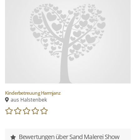
​Das ausgefallenste Überraschungs-Geschenk an
die Braut und Bräutigam!
Ob als Live-Auftritt oder Video-Produktion – eine
Sand Malerei Show ist ein unvergessliches
HIGHLIGHT auf Ihrer Hochzeit!
Auftritte in Deutschland & Europa
Schreiben Sie uns gerne an, wir freuen uns.
Oder schauen Sie auf unsere Webseite: sand-
malerei-show.de
Kinderbetreuung Harmjanz
aus Halstenbek
Bewertungen über Sand Malerei Show