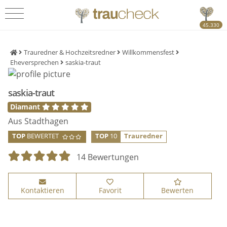
45.330
Trauredner & Hochzeitsredner
Willkommensfest
Eheversprechen
saskia-traut
saskia-traut
Diamant
Aus Stadthagen
TOP
BEWERTET
TOP
10
Trauredner
14 Bewertungen
Kontaktieren
Favorit
Bewerten