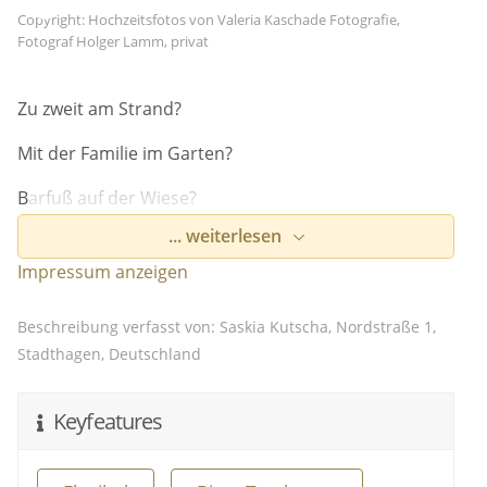
Copyright: Hochzeitsfotos von Valeria Kaschade Fotografie,
Fotograf Holger Lamm, privat
Zu zweit am Strand?
Mit der Familie im Garten?
Barfuß auf der Wiese?
... weiterlesen
Alles ist möglich!
Impressum anzeigen
Hallo, ich bin Saskia!
Beschreibung verfasst von: Saskia Kutscha, Nordstraße 1,
ich wohne mit Mann und Kind und Katze in
Stadthagen, Deutschland
Schaumburg. Ohne kreatives Herumwerkeln kann ich
nicht :-). Aber auch das Schreiben einer Rede ist für
mich ein kreativer Prozess, den ich von ganzem
Keyfeatures
Herzen liebe. Beruflich bin ich Verwaltungs- und
Standesbeamtin. Ich mag auch meine