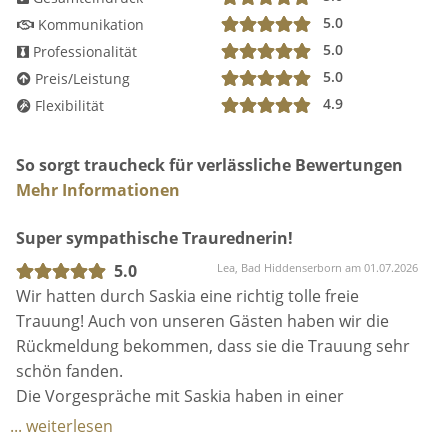
Gerne könnt ihr auch schon einmal auf meiner
5.0
Kommunikation
Webseite oder bei Instagram saskia.traut
5.0
Professionalität
vorbeischauen.
5.0
Preis/Leistung
4.9
Flexibilität
So sorgt traucheck für verlässliche Bewertungen
Mehr Informationen
Super sympathische Traurednerin!
5.0
Lea, Bad Hiddenserborn am 01.07.2026
Wir hatten durch Saskia eine richtig tolle freie
Trauung! Auch von unseren Gästen haben wir die
Rückmeldung bekommen, dass sie die Trauung sehr
schön fanden.
Die Vorgespräche mit Saskia haben in einer
entspannten Atmosphäre stattgefunden, auf unsere
... weiterlesen
Wünsche wurde eingegangen und wir haben uns