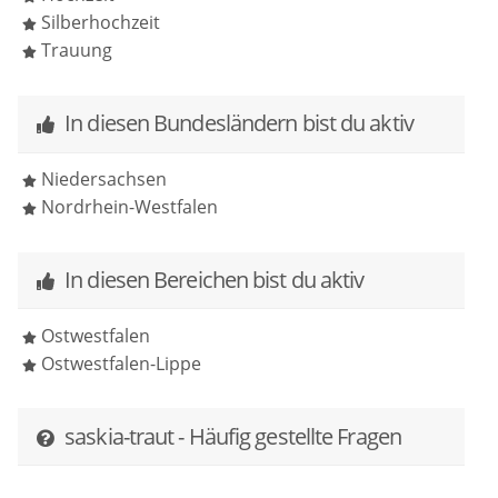
Highlight zu machen. Wer eine Traurednerin sucht,
Silberhochzeit
die mit Leidenschaft und Liebe zum Detail arbeitet,
Trauung
ist hier genau richtig. Vielen Dank für diesen
besonderen Moment!
In diesen Bundesländern bist du aktiv
Niedersachsen
Nordrhein-Westfalen
In diesen Bereichen bist du aktiv
Ostwestfalen
Ostwestfalen-Lippe
saskia-traut - Häufig gestellte Fragen