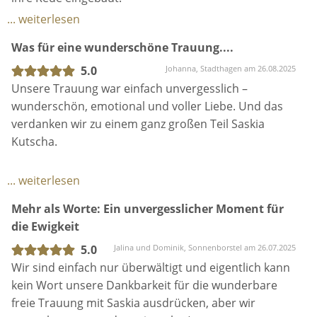
Auch unsere Gäste waren begeistert. Wir sind
... weiterlesen
überglücklich und unendlich dankbar, dass Saskia
Was für eine wunderschöne Trauung....
unseren Tag so besonders gemacht hat.
Eine absolute Herzensempfehlung von uns.
5.0
Johanna, Stadthagen am 26.08.2025
Unsere Trauung war einfach unvergesslich –
wunderschön, emotional und voller Liebe. Und das
verdanken wir zu einem ganz großen Teil Saskia
Kutscha.
Mit ihrer einfühlsamen Art, ihrem Humor und ihrer
... weiterlesen
spürbaren Leidenschaft hat sie unsere Zeremonie zu
Mehr als Worte: Ein unvergesslicher Moment für
etwas ganz Besonderem gemacht. Ihre Rede war
die Ewigkeit
genau so, wie wir sie uns erträumt hatten:
mitreißend, persönlich, zum Lachen und zum Weinen
5.0
Jalina und Dominik, Sonnenborstel am 26.07.2025
schön – und dabei perfekt in der Länge.
Wir sind einfach nur überwältigt und eigentlich kann
kein Wort unsere Dankbarkeit für die wunderbare
Schon in der Vorbereitung haben wir uns rundum
freie Trauung mit Saskia ausdrücken, aber wir