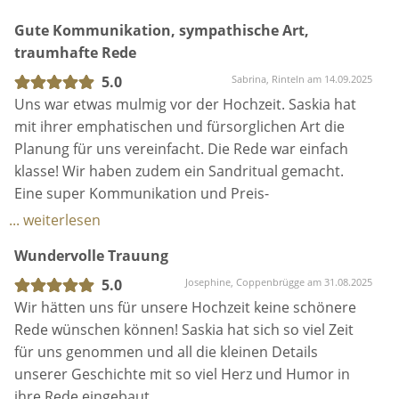
liebevolle Atmosphäre, in der sich Brautpaar und
Hochzeit unvergesslich bleibt. Danke!
Gute Kommunikation, sympathische Art,
Gäste gleichermaßen aufgehoben fühlen können.
traumhafte Rede
Wer sich da nicht mitgenommen fühlte, geht zum
Lachen in den Keller.
5.0
Sabrina, Rinteln am 14.09.2025
Uns war etwas mulmig vor der Hochzeit. Saskia hat
mit ihrer emphatischen und fürsorglichen Art die
Planung für uns vereinfacht. Die Rede war einfach
klasse! Wir haben zudem ein Sandritual gemacht.
Eine super Kommunikation und Preis-
Leistungsverhältnis.
... weiterlesen
Wir würden immer wieder Saskia als Rednerin
Wundervolle Trauung
nehmen.
Die Rede war persönlich, locker, romantisch und
5.0
Josephine, Coppenbrügge am 31.08.2025
witzig.
Wir hätten uns für unsere Hochzeit keine schönere
Genau die richtige Mischung.
Rede wünschen können! Saskia hat sich so viel Zeit
für uns genommen und all die kleinen Details
unserer Geschichte mit so viel Herz und Humor in
ihre Rede eingebaut.