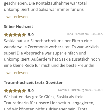
Selbst die kleine „Herausforderung“ mit dem Hahn,
Feingefühl dabei warst. Du hast einen ganz
geschrieben. Die Kontaktaufnahme war total
der unbedingt mitreden wollte, hat sie mit Humor
besonderen Platz in unseren Erinnerungen.
unkompliziert und Sakia war immer für uns
gemeistert und charmant in die Rede eingebaut.
erreichbar. Sie ist eine sehr fröhliche, unkomplizierte
... weiterlesen
Rednerin die wir jederzeit weiter empfehlen werden.
Nicht nur wir, sondern auch unsere Gäste waren
Silber Hochzeit
Danke das du den Tag für uns unvergesslich
restlos begeistert. Worte wie „Man hat förmlich an
gemacht hast
5.0
Fiona, Bantorf am 19.05.2025
Saskias Lippen geklebt“ sind gefallen – und wir
Saskia hat zur Silberhochzeit meiner Eltern eine
können das nur bestätigen! Saskia hat unsere
wundervolle Zeremonie vorbereitet. Es war wirklich
Geschichte so wundervoll erzählt, dass wir uns in
super! Die Absprache war super einfach und
jedem Satz wiedergefunden haben. Was sie aus drei
unkompliziert. Außerdem hat Saskia zusätzlich noch
Gesprächen und ganz viel Kontakt über WhatsApp
eine kleine Rede für mich und die beste Freundin
und Co. gezaubert hat, hat uns sprachlos gemacht.
meiner Mutter geschrieben. Einfach klasse!
... weiterlesen
Besser hätten wir uns unsere freie Trauung nicht
Danke für alles!
vorstellen können.
Traumhochzeit trotz Gewitter
5.0
Dominik, Bückeburg am 09.10.2024
Saskia, du bist ein ganz besonderer Mensch – offen,
Wir hatten das große Glück, Saskia als freie
sympathisch, herzlich und mit dem Herz am rechten
Traurednerin für unsere Hochzeit zu engagieren,
Fleck. Danke, dass du unseren Tag unvergesslich
und wir könnten nicht zufriedener sein! Trotz