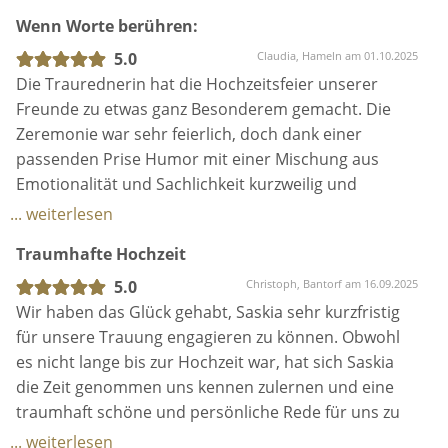
Liebe in die Worte gebracht und und alle
Wenn Worte berühren:
anwesenden Personen zu Tränen gerührt. Wir
würden sie jederzeit wieder engagieren und
5.0
Claudia, Hameln am 01.10.2025
empfehlen sie ausnahmslos jedem, der sich seine
Die Traurednerin hat die Hochzeitsfeier unserer
Traumhochzeit wünscht. Wir hätten wirklich nicht
Freunde zu etwas ganz Besonderem gemacht. Die
glücklicher sein können.
Zeremonie war sehr feierlich, doch dank einer
passenden Prise Humor mit einer Mischung aus
Emotionalität und Sachlichkeit kurzweilig und
spannend – fast so, als würde sie das Brautpaar
... weiterlesen
schon lange kennen. Vor allem beeindruckte mich,
Traumhafte Hochzeit
wie individuell sie das Eheversprechen auf das
Brautpaar zugeschnitten hat – jeder Satz fühlte sich
5.0
Christoph, Bantorf am 16.09.2025
ehrlich, stimmig und persönlich an, sodass
Wir haben das Glück gehabt, Saskia sehr kurzfristig
zwischendurch nicht nur beim Brautpaar ein
für unsere Trauung engagieren zu können. Obwohl
Tränchen blitzte.
es nicht lange bis zur Hochzeit war, hat sich Saskia
Wenn ich jemals mein Eheversprechen erneuern
die Zeit genommen uns kennen zulernen und eine
möchte, wäre diese Traurednerin definitiv meine
traumhaft schöne und persönliche Rede für uns zu
erste Wahl. Als Gast kann ich sagen: Sie schafft eine
schreiben. Sie hat mit dafür gesorgt, dass unserere
... weiterlesen