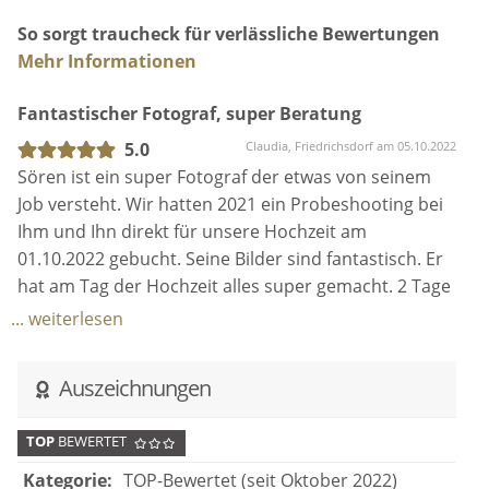
So sorgt traucheck für verlässliche Bewertungen
Mehr Informationen
Fantastischer Fotograf, super Beratung
5.0
Claudia, Friedrichsdorf am 05.10.2022
Sören ist ein super Fotograf der etwas von seinem
Job versteht. Wir hatten 2021 ein Probeshooting bei
Ihm und Ihn direkt für unsere Hochzeit am
01.10.2022 gebucht. Seine Bilder sind fantastisch. Er
hat am Tag der Hochzeit alles super gemacht. 2 Tage
später hatten wir schon die Bilder der PhotoBooth
... weiterlesen
und 4 Bilder von Ihm. Wir freuen uns schon sehr auf
unsere restlichen Bilder. Er ist auf jeden Fall das Geld
Auszeichnungen
wert. Vielen Dank Sören für den fantastischen Tag.
TOP
BEWERTET
Kategorie:
TOP-Bewertet (seit Oktober 2022)