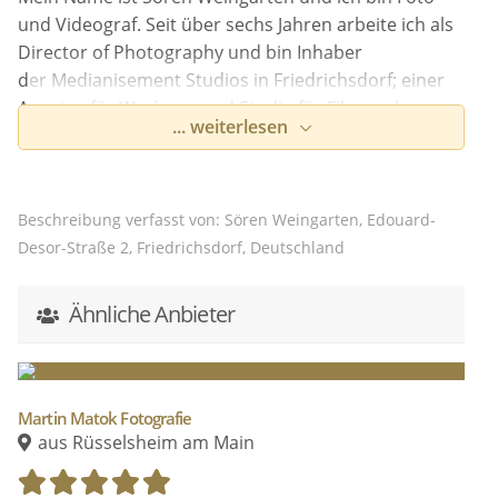
und Videograf. Seit über sechs Jahren arbeite ich als
Director of Photography und bin Inhaber
der Medianisement Studios in Friedrichsdorf; einer
Agentur für Werbung und Studio für Film und
... weiterlesen
Fotografie. Neben der Werbung arbeite ich als
Fotograf und Videograf für Hochzeiten, Events und
Portraits.
Beschreibung verfasst von: Sören Weingarten, Edouard-
Durch ein großes Repertoire an Equipment, Studium
Desor-Straße 2, Friedrichsdorf, Deutschland
zum Bachelor of Arts und meine großen Studios
biete ich Ihnen überdurchschnittliche Qualität und
Ähnliche Anbieter
Flexibilität. Dazu kommen moderate Preise und
immer gute Laune!
Sie können mich für die volle Bandbreite an Foto-
Martin Matok Fotografie
und Videodienstleistungen buchen. Hochzeiten,
aus Rüsselsheim am Main
Portrait-Shootings und Musikvideos sind nur einige
Beispiele.