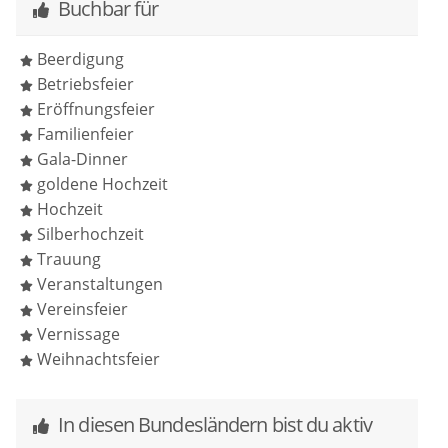
Hinterbliebenen mit der Beisetzung des
Buchbar für
Verstorbenen eintritt. Und vielleicht können gute
Erinnerungen dabei helfen, das Loslassen zu
Beerdigung
ermöglichen.
Betriebsfeier
Eröffnungsfeier
Seit 2021 bin ich als freie Trauerrednerin tätig. Ich
Familienfeier
bin dankbar für diese wertvolle Arbeit und über das
Gala-Dinner
Vertrauen, dass mir bei jedem Lebensabschied
goldene Hochzeit
entgegengebracht wird.
Hochzeit
Silberhochzeit
Trauung
Veranstaltungen
Vereinsfeier
Vernissage
Weihnachtsfeier
In diesen Bundesländern bist du aktiv