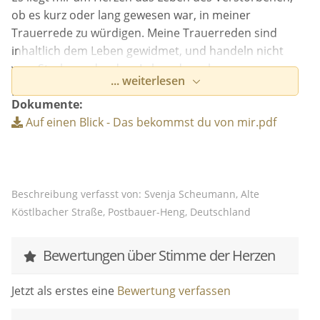
ob es kurz oder lang gewesen war, in meiner
Trauerrede zu würdigen. Meine Trauerreden sind
inhaltlich dem Leben gewidmet, und handeln nicht
vom Sterben oder dem Leben danach.
... weiterlesen
Ich möchte die Persönlichkeit des Verstorbenen
Dokumente:
herausstellen: Wie er gewesen war, für welche Werte
Auf einen Blick - Das bekommst du von mir.pdf
er einstand, welchen Leidenschaften er nachging,
das sind die Inhalte meiner Lebensabschiedsreden.
Auch möchte ich den Bezug zu den Hinterbliebenen
schaffen und von Erlebnissen mit dem Verstorbenen
Beschreibung verfasst von: Svenja Scheumann, Alte
erzählen, um gute Erinnerungen zu wecken.
Köstlbacher Straße, Postbauer-Heng, Deutschland
Ich denke, Abschied zu nehmen ist sowieso ein
herausfordernder Schritt im Leben eines Menschen,
Bewertungen über Stimme der Herzen
dessen Schwere ich durch meine Worte leichter
machen möchte. Loslassen bedeutet einen neuen
Jetzt als erstes eine
Bewertung verfassen
Lebensabschnitt zu beginnen, der für die