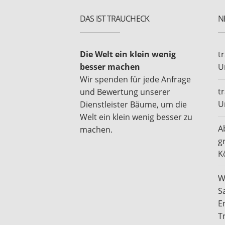
DAS IST TRAUCHECK
N
Die Welt ein klein wenig
t
besser machen
U
Wir spenden für jede Anfrage
t
und Bewertung unserer
U
Dienstleister Bäume, um die
Welt ein klein wenig besser zu
A
machen.
g
K
W
S
E
T