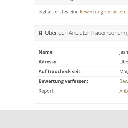
Es ist mir wichtig, mich den individuelle
Jetzt als erstes eine
Bewertung verfassen
persönliche Note zu geben, und gerne au
soll einen persönlichen Rahmen und Cha
Daher möchte ich auch von einer Lebensre
Über den Anbieter Trauerrednerin 
Ich begleite Sie gern in ganz Schleswig-H
Name:
Jas
Adresse:
Lib
Auf traucheck seit:
Mai
Bewertung verfassen:
Bew
Report
Anb