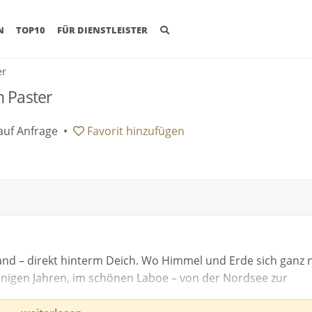
(CURRENT)
N
TOP10
FÜR DIENSTLEISTER
er
n Paster
auf Anfrage
•
Favorit
hinzufügen
nd – direkt hinterm Deich. Wo Himmel und Erde sich ganz 
 einigen Jahren, im schönen Laboe – von der Nordsee zur