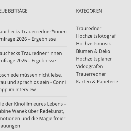
EUE BEITRÄGE
KATEGORIEN
Trauredner
rauchecks Trauerredner*innen
Hochzeitsfotograf
mfrage 2026 – Ergebnisse
Hochzeitsmusik
Blumen & Deko
rauchecks Trauredner*innen
Hochzeitsplaner
mfrage 2026 – Ergebnisse
Videografen
Trauerredner
bschiede müssen nicht leise,
Karten & Papeterie
rau und sprachlos sein - Conni
öpp im Interview
ie der Kinofilm eures Lebens –
abine Wanek über Redekunst,
motionen und die Magie freier
rauungen