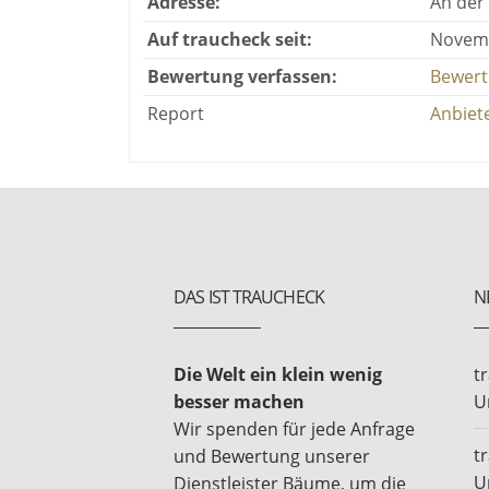
Adresse:
An der
Auf traucheck seit:
Novemb
Bewertung verfassen:
Bewert
Report
Anbiet
DAS IST TRAUCHECK
N
Die Welt ein klein wenig
t
besser machen
U
Wir spenden für jede Anfrage
t
und Bewertung unserer
U
Dienstleister Bäume, um die