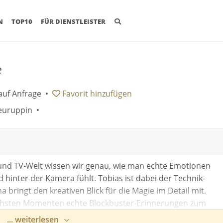
(CURRENT)
N
TOP10
FÜR DIENSTLEISTER
e
auf Anfrage
•
Favorit
hinzufügen
euruppin •
- und TV-Welt wissen wir genau, wie man echte Emotionen
d hinter der Kamera fühlt. Tobias ist dabei der Technik-
 bringt den kreativen Blick für die Magie im Detail mit.
chsten Momenten echte Blockbuster-Erinnerungen zum
... weiterlesen