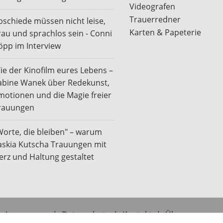
Videografen
Trauerredner
bschiede müssen nicht leise,
Karten & Papeterie
rau und sprachlos sein - Conni
öpp im Interview
ie der Kinofilm eures Lebens –
abine Wanek über Redekunst,
motionen und die Magie freier
rauungen
Worte, die bleiben" – warum
askia Kutscha Trauungen mit
erz und Haltung gestaltet
Impressum
|
Datenschutz
|
Kontakt
|
Über uns