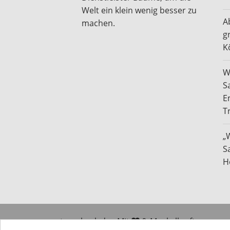
Welt ein klein wenig besser zu
A
machen.
g
K
W
S
E
T
„
S
H
traucheck.de - Mit
& Muskelkraft