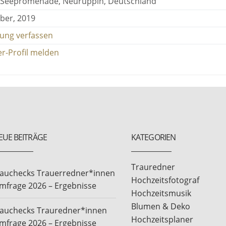
 Seepromenade, Neuruppin, Deutschland
er, 2019
ung verfassen
er-Profil melden
EUE BEITRÄGE
KATEGORIEN
Trauredner
rauchecks Trauerredner*innen
Hochzeitsfotograf
mfrage 2026 – Ergebnisse
Hochzeitsmusik
Blumen & Deko
rauchecks Trauredner*innen
Hochzeitsplaner
mfrage 2026 – Ergebnisse