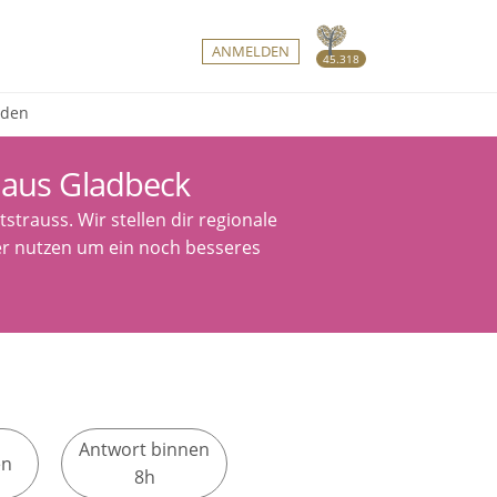
ANMELDEN
45.318
nden
 aus Gladbeck
trauss. Wir stellen dir regionale
ter nutzen um ein noch besseres
Antwort binnen
en
8h