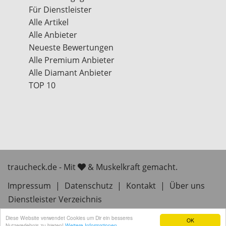
Für Dienstleister
Alle Artikel
Alle Anbieter
Neueste Bewertungen
Alle Premium Anbieter
Alle Diamant Anbieter
TOP 10
traucheck.de - Mit
& Muskelkraft gemacht.
Impressum
|
Datenschutz
|
Kontakt
|
Über uns
Dienstleister Verzeichnis
Diese Website verwendet Cookies um Dir ein besseres
OK
Nutzererlebnis zu bieten!
Weitere Informationen